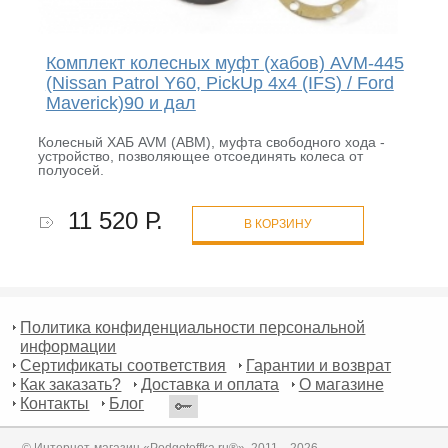
Комплект колесных муфт (хабов) AVM-445
(Nissan Patrol Y60, PickUp 4x4 (IFS) / Ford
Maverick)90 и дал
Колесный ХАБ AVM (АВМ), муфта свободного хода -
устройство, позволяющее отсоединять колеса от
полуосей.
11 520 Р.
В КОРЗИНУ
Политика конфиденциальности персональной
информации
Сертификаты соответствия
Гарантии и возврат
Как заказать?
Доставка и оплата
О магазине
Контакты
Блог
© Интернет-магазин «Podgotoffka.ru®», 2011—2026