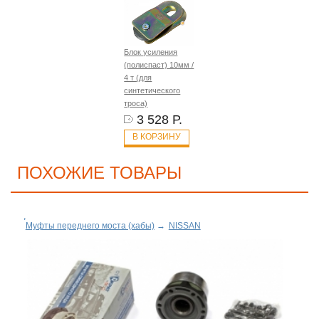
Блок усиления
(полиспаст) 10мм /
4 т (для
синтетического
троса)
3 528 Р.
В КОРЗИНУ
ПОХОЖИЕ ТОВАРЫ
Муфты переднего моста (хабы)
→
NISSAN