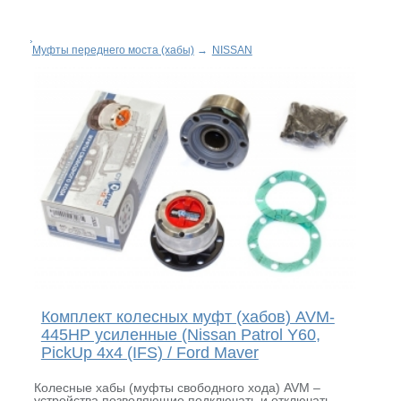
Муфты переднего моста (хабы)
→
NISSAN
Комплект колесных муфт (хабов) AVM-
445НР усиленные (Nissan Patrol Y60,
PickUp 4x4 (IFS) / Ford Maver
Колесные хабы (муфты свободного хода) AVM –
устройства позволяющие подключать и отключать