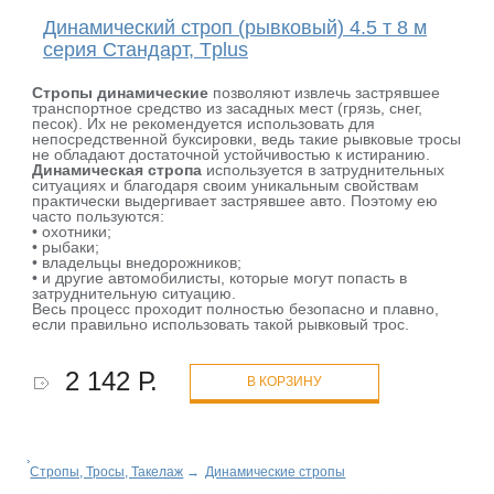
Динамический строп (рывковый) 4.5 т 8 м
серия Стандарт, Tplus
Стропы динамические
позволяют извлечь застрявшее
транспортное средство из засадных мест (грязь, снег,
песок). Их не рекомендуется использовать для
непосредственной буксировки, ведь такие рывковые тросы
не обладают достаточной устойчивостью к истиранию.
Динамическая стропа
используется в затруднительных
ситуациях и благодаря своим уникальным свойствам
практически выдергивает застрявшее авто. Поэтому ею
часто пользуются:
• охотники;
• рыбаки;
• владельцы внедорожников;
• и другие автомобилисты, которые могут попасть в
затруднительную ситуацию.
Весь процесс проходит полностью безопасно и плавно,
если правильно использовать такой рывковый трос.
2 142 Р.
В КОРЗИНУ
Стропы, Тросы, Такелаж
→
Динамические стропы