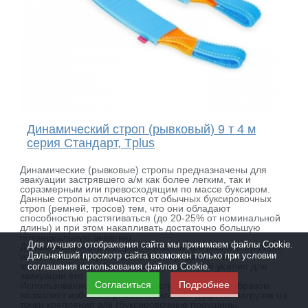
Динамический строп (рывковый) 9 т 4 м
серия Стандарт, Tplus
Динамические (рывковые) стропы предназначены для
эвакуации застрявшего а/м как более легким, так и
соразмерным или превосходящим по массе буксиром.
Данные стропы отличаются от обычных буксировочных
строп (ремней, тросов) тем, что они обладают
способностью растягиваться (до 20-25% от номинальной
длины) и при этом накапливать достаточно большую
потенциальную энергию.
Для лучшего отображения сайта мы принимаем файлы Cookie.
Динамическая стропа, растягиваясь при разгоне буксира,
Дальнейший просмотр сайта возможен только при условии
накапливает энергию и плавно передает ее на
застрявший а/м, обеспечивая достаточное усилие для
соглашения использования файлов Cookie.
эвакуации его из засады.
Согласиться
Подробнее
Использование динамических строп должным образом
позволяет избежать резких и сильных ударных нагрузок на
точки крепления а/м (буксировочные проушины,