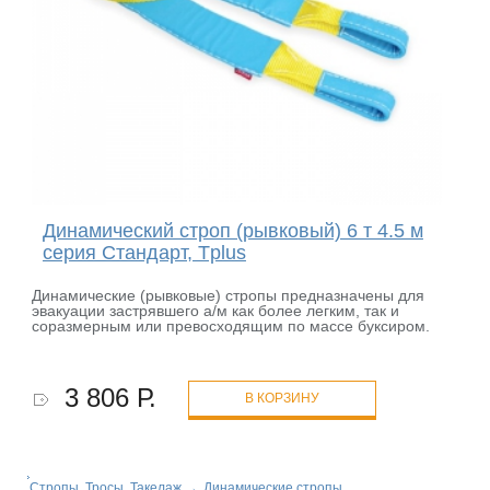
Динамический строп (рывковый) 6 т 4.5 м
серия Стандарт, Tplus
Динамические (рывковые) стропы предназначены для
эвакуации застрявшего а/м как более легким, так и
соразмерным или превосходящим по массе буксиром.
3 806 Р.
В КОРЗИНУ
Стропы, Тросы, Такелаж
→
Динамические стропы