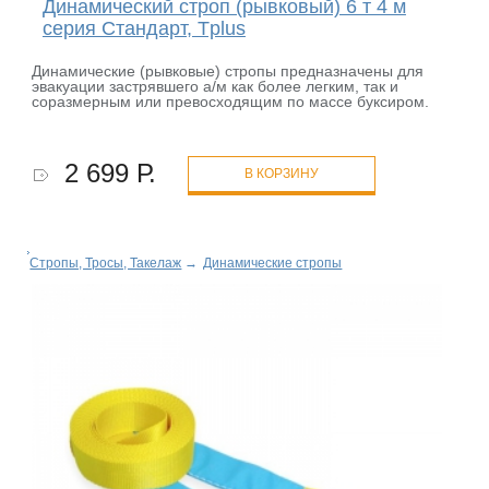
Динамический строп (рывковый) 6 т 4 м
серия Стандарт, Tplus
Динамические (рывковые) стропы предназначены для
эвакуации застрявшего а/м как более легким, так и
соразмерным или превосходящим по массе буксиром.
2 699 Р.
В КОРЗИНУ
Стропы, Тросы, Такелаж
→
Динамические стропы