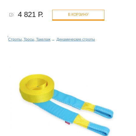
4 821 Р.
В КОРЗИНУ
Стропы, Тросы, Такелаж
→
Динамические стропы