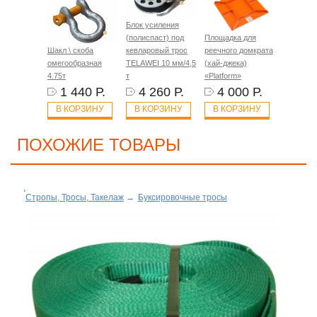
Блок усиления
(полиспаст) под
Площадка для
Шакл \ скоба
кевларовый трос
реечного домкрата
омегообразная
TELAWEI 10 мм/4,5
(хай-джека)
4.75т
т
«Platform»
1 440 Р.
4 260 Р.
4 000 Р.
В КОРЗИНУ
В КОРЗИНУ
В КОРЗИНУ
ПОХОЖИЕ ТОВАРЫ
Стропы, Тросы, Такелаж
→
Буксировочные тросы