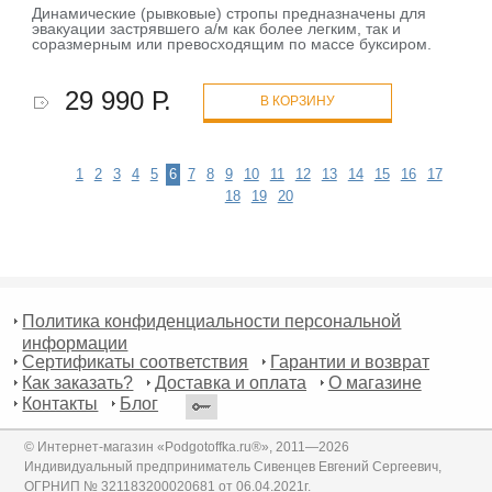
Динамические (рывковые) стропы предназначены для
эвакуации застрявшего а/м как более легким, так и
соразмерным или превосходящим по массе буксиром.
29 990 Р.
В КОРЗИНУ
1
2
3
4
5
6
7
8
9
10
11
12
13
14
15
16
17
18
19
20
Политика конфиденциальности персональной
информации
Сертификаты соответствия
Гарантии и возврат
Как заказать?
Доставка и оплата
О магазине
Контакты
Блог
© Интернет-магазин «Podgotoffka.ru®», 2011—2026
Индивидуальный предприниматель Сивенцев Евгений Сергеевич,
ОГРНИП № 321183200020681 от 06.04.2021г.