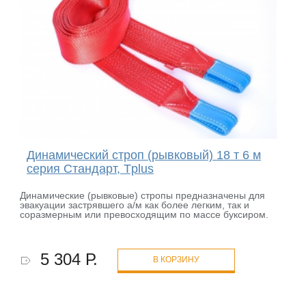
Динамический строп (рывковый) 18 т 6 м
серия Стандарт, Tplus
Динамические (рывковые) стропы предназначены для
эвакуации застрявшего а/м как более легким, так и
соразмерным или превосходящим по массе буксиром.
5 304 Р.
В КОРЗИНУ