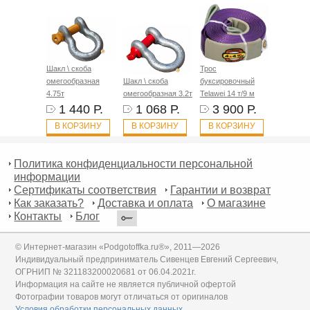
Шакл \ скоба
Трос
омегообразная
Шакл \ скоба
буксировочный
4.75т
омегообразная 3.2т
Telawei 14 т/9 м
1 440 Р.
1 068 Р.
3 900 Р.
В КОРЗИНУ
В КОРЗИНУ
В КОРЗИНУ
Политика конфиденциальности персональной
информации
Сертификаты соответствия
Гарантии и возврат
Как заказать?
Доставка и оплата
О магазине
Контакты
Блог
© Интернет-магазин «Podgotoffka.ru®», 2011—2026
Индивидуальный предприниматель Сивенцев Евгений Сергеевич,
ОГРНИП № 321183200020681 от 06.04.2021г.
Информация на сайте не является публичной офертой
Фотографии товаров могут отличаться от оригиналов
Условия обработки персональных данных