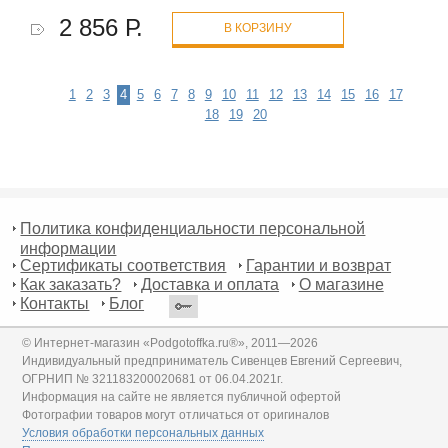
2 856 Р.
В КОРЗИНУ
1
2
3
4
5
6
7
8
9
10
11
12
13
14
15
16
17
18
19
20
Политика конфиденциальности персональной
информации
Сертификаты соответствия
Гарантии и возврат
Как заказать?
Доставка и оплата
О магазине
Контакты
Блог
© Интернет-магазин «Podgotoffka.ru®», 2011—2026
Индивидуальный предприниматель Сивенцев Евгений Сергеевич,
ОГРНИП № 321183200020681 от 06.04.2021г.
Информация на сайте не является публичной офертой
Фотографии товаров могут отличаться от оригиналов
Условия обработки персональных данных