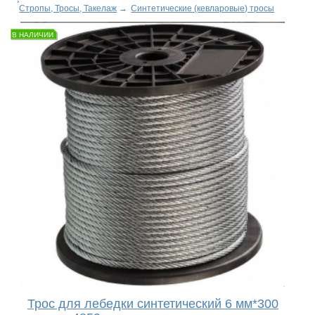
Стропы, Тросы, Такелаж
→
Синтетические (кевларовые) тросы
В НАЛИЧИИ
Трос для лебедки синтетический 6 мм*300