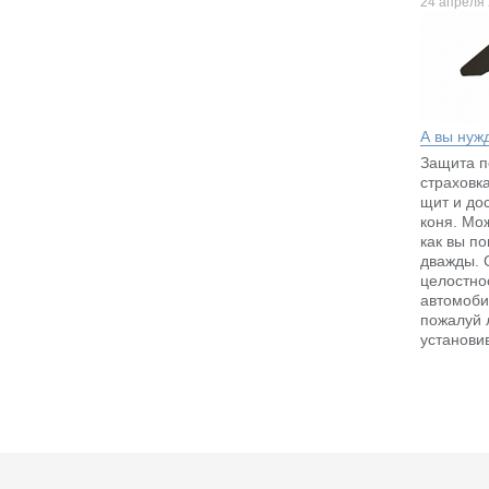
24 апреля
А вы нуж
Защита п
страховк
щит и до
коня. Мож
как вы по
дважды. 
целостно
автомоби
пожалуй 
установи