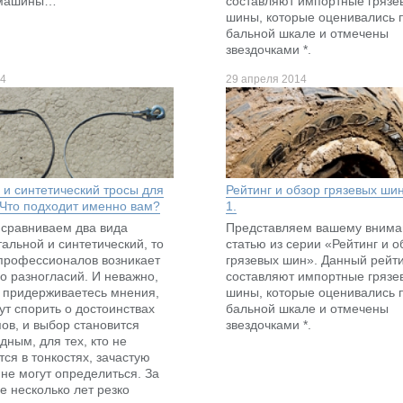
 машины…
составляют импортные грязе
шины, которые оценивались 
бальной шкале и отмечены
звездочками *.
14
29 апреля 2014
 и синтетический тросы для
Рейтинг и обзор грязевых шин
 Что подходит именно вам?
1.
 сравниваем два вида
Представляем вашему внима
тальной и синтетический, то
статью из серии «Рейтинг и о
профессионалов возникает
грязевых шин». Данный рейт
о разногласий. И неважно,
составляют импортные грязе
ы придерживаетесь мнения,
шины, которые оценивались 
ут спорить о достоинствах
бальной шкале и отмечены
пов, и выбор становится
звездочками *.
дным, для тех, кто не
ся в тонкостях, зачастую
 не могут определиться. За
е несколько лет резко