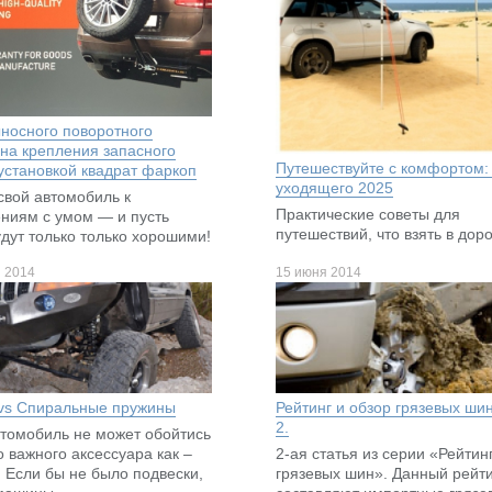
носного поворотного
на крепления запасного
Путешествуйте с комфортом:
 установкой квадрат фаркоп
уходящего 2025
свой автомобиль к
Практические советы для
ниям с умом — и пусть
путешествий, что взять в дор
удут только только хорошими!
я 2014
15 июня 2014
vs Спиральные пружины
Рейтинг и обзор грязевых шин
2.
томобиль не может обойтись
о важного аксессуара как –
2-ая статья из серии «Рейтин
. Если бы не было подвески,
грязевых шин». Данный рейт