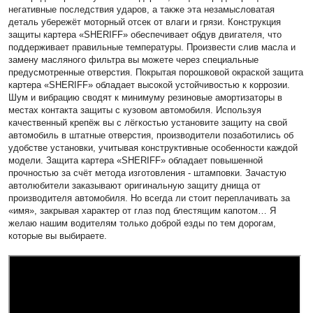
негативные последствия ударов, а также эта незамысловатая
деталь убережёт моторный отсек от влаги и грязи. Конструкция
защиты картера «SHERIFF» обеспечивает обдув двигателя, что
поддерживает правильные температуры. Произвести слив масла и
замену масляного фильтра вы можете через специальные
предусмотренные отверстия. Покрытая порошковой окраской защита
картера «SHERIFF» обладает высокой устойчивостью к коррозии.
Шум и вибрацию сводят к минимуму резиновые амортизаторы в
местах контакта защиты с кузовом автомобиля. Используя
качественный крепёж вы с лёгкостью установите защиту на свой
автомобиль в штатные отверстия, производители позаботились об
удобстве установки, учитывая конструктивные особенности каждой
модели. Защита картера «SHERIFF» обладает повышенной
прочностью за счёт метода изготовления - штамповки. Зачастую
автолюбители заказывают оригинальную защиту днища от
производителя автомобиля. Но всегда ли стоит переплачивать за
«имя», закрывая характер от глаз под блестящим капотом… Я
желаю нашим водителям только доброй езды по тем дорогам,
которые вы выбираете.