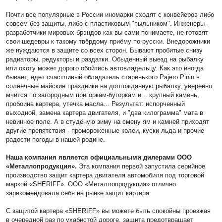
Почти все популярные в России иномарки сходят с конвейеров либо
совсем без защиты, либо с пластиковым "пыльником". Инженеры -
разработчики мировых брэндов как вы сами понимаете, не готовят
свои шедевры к такому твёрдому приёму по-русски. Внедорожники
же нуждаются в защите со всех сторон. Бывают пробитые снизу
радиаторы, редукторы и раздатки. Обыденный выезд на рыбалку
или охоту может дорого обойтись автовладельцу. Как это иногда
бывает, едет счастливый обладатель старенького Pajero Pinin в
солнечные майские праздники на долгожданную рыбалку, уверенно
мчится по загородным пригоркам-бугоркам и... крупный камень,
пробоина картера, утечка масла... Результат: испорченный
выходной, замена картера двигателя, и "два килограмма" мата в
невинное поле. А в студёную зиму на смену ям и камней приходят
другие препятствия - промороженные колеи, куски льда и прочие
радости погоды в нашей родине.
Наша компания является официальными дилерами ООО
«Металлопродукция».
Эта компания первой запустила серийное
производство защит картера двигателя автомобиля под торговой
маркой «SHERIFF». ООО «Металлопродукция» отлично
зарекомендовала себя на рынке защит картера.
С защитой картера «SHERIFF» вы можете быть спокойны проезжая
в очередной раз по ухабистой дороге, защита предотвращает