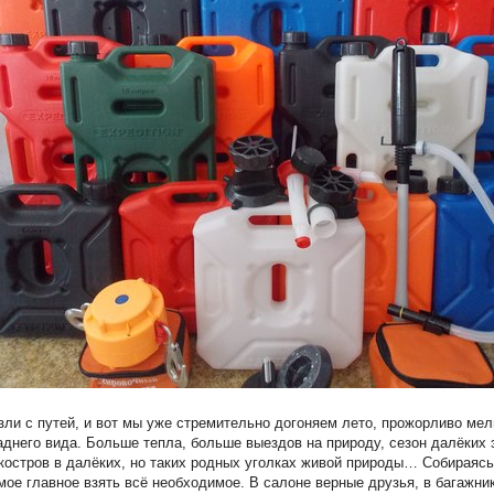
зли с путей, и вот мы уже стремительно догоняем лето, прожорливо мел
аднего вида. Больше тепла, больше выездов на природу, сезон далёких 
костров в далёких, но таких родных уголках живой природы… Собираяс
мое главное взять всё необходимое. В салоне верные друзья, в багажни