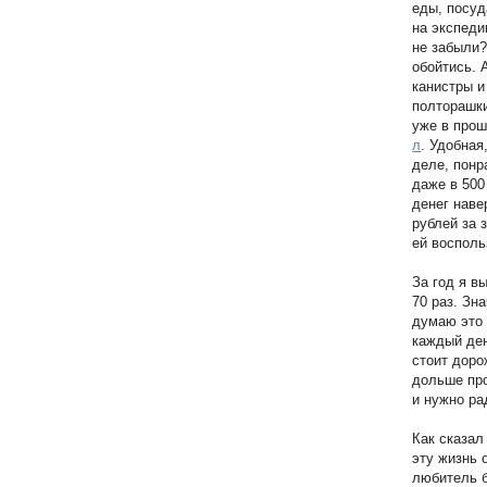
еды, посуд
на экспеди
не забыли?
обойтись. 
канистры и
полторашки
уже в прош
л
. Удобная
деле, понр
даже в 500
денег наве
рублей за
ей восполь
За год я в
70 раз. Зн
думаю это 
каждый ден
стоит доро
дольше про
и нужно ра
Как сказал
эту жизнь 
любитель 