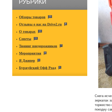
РУБРИКИ
Обзоры товаров
23
Отзывы о нас на Drive2.ru
8
О товарах
13
Советы
11
Тюнинг внедорожников
7
Мероприятия
8
Я Джипер
3
Буржуйский Офф Роад
1
Снега исче
зеркалах з
торжество 
поездку са