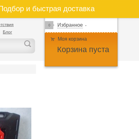
одбор и быстрая доставка
тствия
Избранное
0
Блог
Моя корзина
Корзина пуста