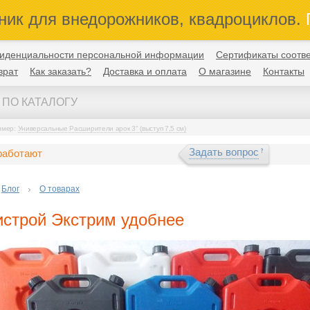
ник для внедорожников, квадроциклов.
П
иденциальности персональной информации
Сертификаты соотве
врат
Как заказать?
Доставка и оплата
О магазине
Контакты
имер:
Универсальные Расширители арок 3" (выступ 7,5 см)
Задать вопрос
работают
Блог
О товарах
истрой Экстрим удобнее