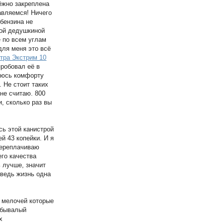
дёжно закреплена
авляемся! Ничего
 бензина не
кой дедушкиной
 по всем углам
для меня это всё
тра Экстрим 10
пробовал её в
дуюсь комфорту
. Не стоит таких
 не считаю. 800
и, сколько раз вы
сь этой канистрой
й 43 копейки. И я
 переплачиваю
го качества
ь лучше, значит
 ведь жизнь одна
з мелочей которые
т бывалый
х