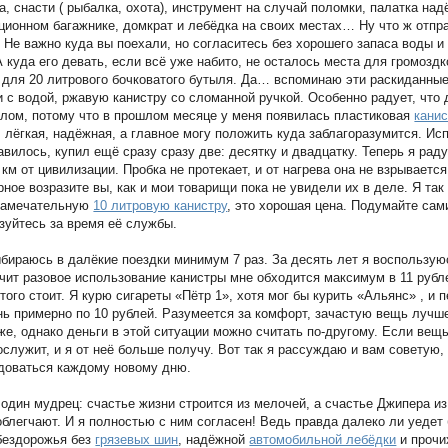
а, снасти ( рыбалка, охота), инструмент на случай поломки, палатка на
ционном багажнике, домкрат и лебёдка на своих местах… Ну что ж отпр
 Не важно куда вы поехали, но согласитесь без хорошего запаса воды и
А куда его девать, если всё уже набито, не осталось места для громозд
 для 20 литрового бочковатого бутыля. Да… вспоминаю эти раскиданные
 с водой, ржавую канистру со сломанной ручкой. Особенно радует, что 
лом, потому что в прошлом месяце у меня появилась пластиковая
канис
, лёгкая, надёжная, а главное могу положить куда заблагоразумится. Ис
авилось, купил ещё сразу сразу две: десятку и двадцатку. Теперь я ра
 км от цивилизации. Пробка не протекает, и от нагрева она не взрывается
рное возразите вы, как и мои товарищи пока не увидели их в деле. Я так
 замечательную
10 литровую канистру
, это хорошая цена. Подумайте сам
зуйтесь за время её службы.
ыбираюсь в далёкие поездки минимум 7 раз. За десять лет я воспользую
ачит разовое использование канистры мне обходится максимум в 11 рубле
того стоит. Я курю сигареты «Пётр 1», хотя мог бы курить «Альянс» , и
ь примерно по 10 рублей. Разумеется за комфорт, зачастую вещь лучше
же, однако деньги в этой ситуации можно считать по-другому. Если вещ
служит, и я от неё больше получу. Вот так я рассуждаю и вам советую,
доваться каждому новому дню.
 один мудрец: счастье жизни строится из мелочей, а счастье Джипера и
облегчают. И я полностью с ним согласен! Ведь правда далеко ли уеде
бездорожья без
грязевых шин
, надёжной
автомобильной лебёдки
и прочи