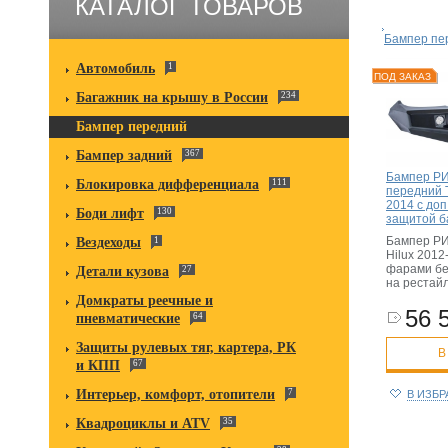
КАТАЛОГ ТОВАРОВ
Бампер пе
Автомобиль
1
ПОД ЗАКАЗ
Багажник на крышу в России
234
Бампер передний
Бампер задний
367
Бампер РИ
Блокировка дифференциала
111
передний T
2014 с доп
Боди лифт
130
защитой б
Бампер РИ
Вездеходы
1
Hilux 2012
фарами бе
Детали кузова
27
на рестай
Домкраты реечные и
56 
пневматические
64
Защиты рулевых тяг, картера, РК
В
и КПП
67
Интерьер, комфорт, отопители
7
В ИЗБ
Квадроциклы и ATV
35