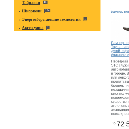
Тайрлоки
18
Шноркели
124
Бампер пе
Энергосберегающие технологии
1
Аксессуары
1
Бампер пе
Toyota Lan
дугой, с ф
ближнего 
Передний 
STC служи
автомобил
в городе. 
или легког
препятстви
бревен, пн
незадачли
риск полу
поврежде
существен
это очень 
экспедиция
повседнев
72 