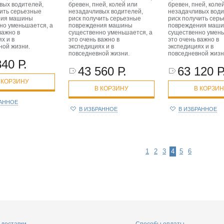
вых водителей,
бревен, пней, колей или
бревен, пней, коле
чить серьезные
незадачливых водителей,
незадачливых води
ния машины
риск получить серьезные
риск получить сер
но уменьшается, а
повреждения машины
повреждения маш
важно в
существенно уменьшается, а
существенно умень
х и в
это очень важно в
это очень важно в
ной жизни.
экспедициях и в
экспедициях и в
повседневной жизни.
повседневной жизн
840 Р.
43 560 Р.
63 120 Р
 КОРЗИНУ
В КОРЗИНУ
В КОРЗИ
РАННОЕ
В ИЗБРАННОЕ
В ИЗБРАННОЕ
1
2
3
4
5
6