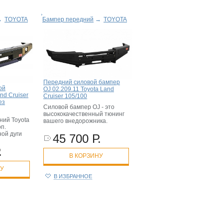
→
TOYOTA
Бампер передний
→
TOYOTA
Передний силовой бампер
ой
OJ 02.209.11 Toyota Land
nd Cruiser
Cruiser 105/100
ез
Силовой бампер OJ - это
высококачественный тюнинг
ий Toyota
вашего внедорожника.
оп.
ой дуги
45 700 Р.
.
В КОРЗИНУ
НУ
В ИЗБРАННОЕ