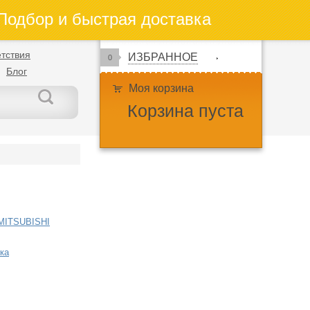
одбор и быстрая доставка
тствия
ИЗБРАННОЕ
0
Блог
Моя корзина
Корзина пуста
MITSUBISHI
ка