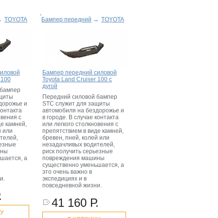
→
TOYOTA
Бампер передний
→
TOYOTA
силовой
Бампер передний силовой
 100
Toyota Land Cruiser 100 с
дугой
 бампер
ащиты
Передний силовой бампер
дорожье и
STC служит для защиты
контакта
автомобиля на бездорожье и
овения с
в городе. В случае контакта
е камней,
или легкого столкновения с
й или
препятствием в виде камней,
телей,
бревен, пней, колей или
ьезные
незадачливых водителей,
ины
риск получить серьезные
шается, а
повреждения машины
существенно уменьшается, а
это очень важно в
и.
экспедициях и в
повседневной жизни.
.
41 160 Р.
НУ