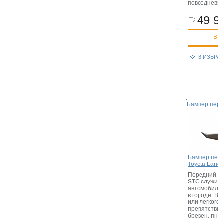
повседнев
49 
В
В ИЗБ
Бампер пе
Бампер пе
Toyota Lan
Передний 
STC служи
автомобил
в городе. 
или легког
препятстви
бревен, пн