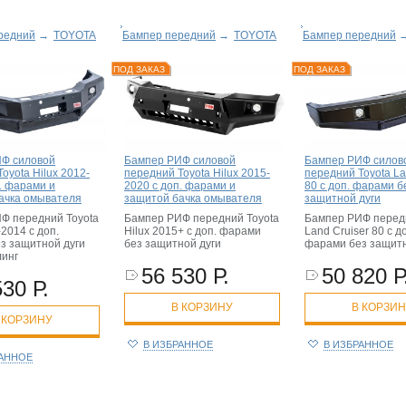
редний
→
TOYOTA
Бампер передний
→
TOYOTA
Бампер передний
ПОД ЗАКАЗ
ПОД ЗАКАЗ
Ф силовой
Бампер РИФ силовой
Бампер РИФ силов
oyota Hilux 2012-
передний Toyota Hilux 2015-
передний Toyota La
. фарами и
2020 с доп. фарами и
80 с доп. фарами б
ачка омывателя
защитой бачка омывателя
защитной дуги
Ф передний Toyota
Бампер РИФ передний Toyota
Бампер РИФ передн
-2014 с доп.
Hilux 2015+ с доп. фарами
Land Cruiser 80 с д
з защитной дуги
без защитной дуги
фарами без защитн
линг
56 530 Р.
50 820 Р
530 Р.
В КОРЗИНУ
В КОРЗИ
 КОРЗИНУ
В ИЗБРАННОЕ
В ИЗБРАННОЕ
РАННОЕ