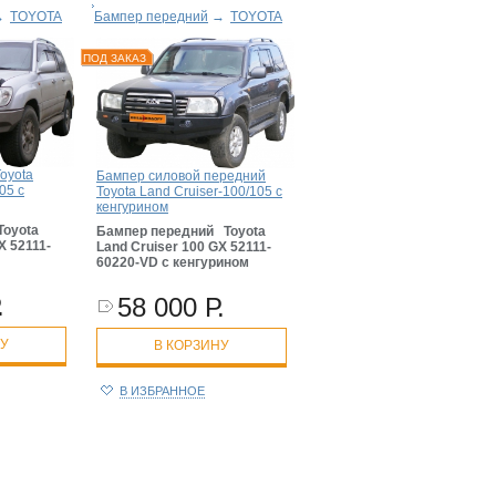
→
TOYOTA
Бампер передний
→
TOYOTA
ПОД ЗАКАЗ
oyota
Бампер силовой передний
05 с
Toyota Land Cruiser-100/105 с
кенгурином
Toyota
Бампер передний Toyota
X 52111-
Land Cruiser 100 GX 52111-
60220-VD с кенгурином
.
58 000 Р.
НУ
В КОРЗИНУ
В ИЗБРАННОЕ