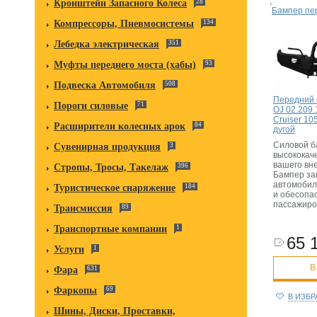
Кронштейн Запасного Колеса
28
Бампер пе
Компрессоры, Пневмосистемы
134
Лебедка электрическая
351
Муфты переднего моста (хабы)
93
Подвеска Автомобиля
508
Передний 
Пороги силовые
71
OJ 02.209.
Cruiser 10
Расширители колесных арок
84
дугой
Силовой б
Сувенирная продукция
3
высококач
вашего вн
Стропы, Тросы, Такелаж
396
Бампер за
автомобил
Туристическое снаряжение
184
и обесопа
пассажиро
Трансмиссия
89
Транспортные компании
1
65 
Услуги
1
В
Фара
631
Фаркопы
69
В ИЗБ
Шины, Диски, Проставки,