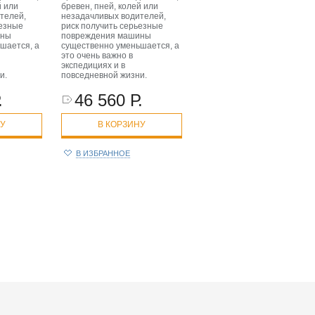
й или
бревен, пней, колей или
телей,
незадачливых водителей,
ьезные
риск получить серьезные
ины
повреждения машины
шается, а
существенно уменьшается, а
это очень важно в
экспедициях и в
и.
повседневной жизни.
.
46 560 Р.
НУ
В КОРЗИНУ
В ИЗБРАННОЕ