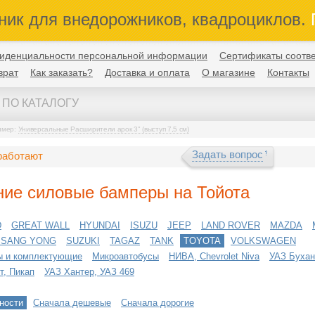
ник для внедорожников, квадроциклов.
П
иденциальности персональной информации
Сертификаты соотве
врат
Как заказать?
Доставка и оплата
О магазине
Контакты
имер:
Универсальные Расширители арок 3" (выступ 7,5 см)
Задать вопрос
работают
ние силовые бамперы на Тойота
D
GREAT WALL
HYUNDAI
ISUZU
JEEP
LAND ROVER
MAZDA
SSANG YONG
SUZUKI
TAGAZ
TANK
TOYOTA
VOLKSWAGEN
ы и комплектующие
Микроавтобусы
НИВА, Chevrolet Niva
УАЗ Бухан
т, Пикап
УАЗ Хантер, УАЗ 469
ности
Сначала дешевые
Сначала дорогие