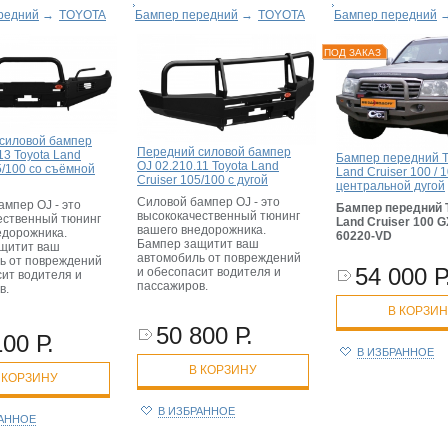
редний
→
TOYOTA
Бампер передний
→
TOYOTA
Бампер передний
ПОД ЗАКАЗ
силовой бампер
Передний силовой бампер
13 Toyota Land
Бампер передний T
OJ 02.210.11 Toyota Land
5/100 со съёмной
Land Cruiser 100 / 1
Cruiser 105/100 с дугой
центральной дугой
Силовой бампер OJ - это
ампер OJ - это
Бампер передний 
высококачественный тюнинг
ественный тюнинг
Land Cruiser 100 G
вашего внедорожника.
едорожника.
60220-VD
Бампер защитит ваш
щитит ваш
автомобиль от повреждений
ь от повреждений
54 000 Р
и обесопасит водителя и
сит водителя и
пассажиров.
в.
В КОРЗИ
50 800 Р.
100 Р.
В ИЗБРАННОЕ
В КОРЗИНУ
 КОРЗИНУ
В ИЗБРАННОЕ
РАННОЕ