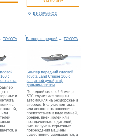
В КОРЗИНУ
В ИЗБРАННОЕ
→
TOYOTA
Бампер передний
→
TOYOTA
силовой
Бампер передний силовой
 100 с
Toyota Land Cruiser 100 с
ого света
защитной дугой, птф,
дальним светом
 бампер
ащиты
Передний силовой бампер
дорожье и
STC служит для защиты
контакта
автомобиля на бездорожье и
овения с
в городе. В случае контакта
е камней,
или легкого столкновения с
й или
препятствием в виде камней,
телей,
бревен, пней, колей или
ьезные
незадачливых водителей,
ины
риск получить серьезные
шается, а
повреждения машины
существенно уменьшается, а