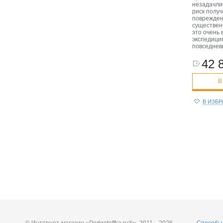
незадачли
риск полу
поврежде
существен
это очень 
экспедиция
повседнев
42 
В
В ИЗБ