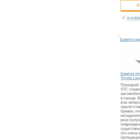
В
В ИЗБ
Бампер пе
Бампер пе
Toyota Lan
Передний 
STC служи
автомобил
в городе. 
или легког
препятстви
бревен, пн
незадачли
риск полу
поврежде
существен
это очень 
экспедиция