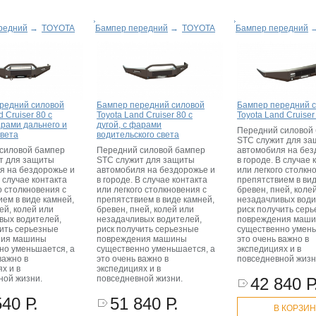
редний
→
TOYOTA
Бампер передний
→
TOYOTA
Бампер передний
редний силовой
Бампер передний силовой
Бампер передний 
d Cruiser 80 с
Toyota Land Cruiser 80 с
Toyota Land Cruiser
арами дальнего и
дугой, с фарами
Передний силовой
света
водительского света
STC служит для з
силовой бампер
Передний силовой бампер
автомобиля на без
т для защиты
STC служит для защиты
в городе. В случае 
я на бездорожье и
автомобиля на бездорожье и
или легкого столкн
В случае контакта
в городе. В случае контакта
препятствием в вид
о столкновения с
или легкого столкновения с
бревен, пней, коле
ем в виде камней,
препятствием в виде камней,
незадачливых води
ей, колей или
бревен, пней, колей или
риск получить сер
вых водителей,
незадачливых водителей,
повреждения маш
чить серьезные
риск получить серьезные
существенно умень
ния машины
повреждения машины
это очень важно в
но уменьшается, а
существенно уменьшается, а
экспедициях и в
важно в
это очень важно в
повседневной жизн
х и в
экспедициях и в
ной жизни.
повседневной жизни.
42 840 Р
540 Р.
51 840 Р.
В КОРЗИ