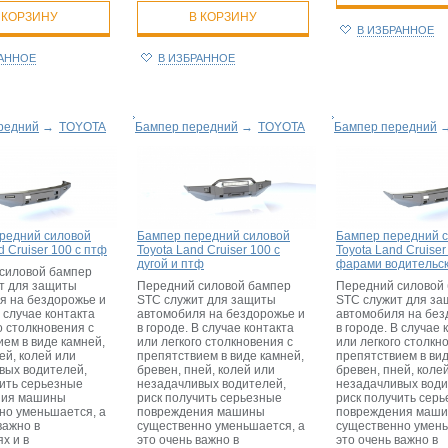
 КОРЗИНУ
В КОРЗИНУ
В ИЗБРАННОЕ
РАННОЕ
В ИЗБРАННОЕ
редний
→
TOYOTA
Бампер передний
→
TOYOTA
Бампер передний
редний силовой
Бампер передний силовой
Бампер передний 
d Cruiser 100 с птф
Toyota Land Cruiser 100 с
Toyota Land Cruiser
дугой и птф
фарами водительск
силовой бампер
т для защиты
Передний силовой бампер
Передний силовой
я на бездорожье и
STC служит для защиты
STC служит для з
В случае контакта
автомобиля на бездорожье и
автомобиля на без
о столкновения с
в городе. В случае контакта
в городе. В случае 
ем в виде камней,
или легкого столкновения с
или легкого столкн
ей, колей или
препятствием в виде камней,
препятствием в вид
вых водителей,
бревен, пней, колей или
бревен, пней, коле
чить серьезные
незадачливых водителей,
незадачливых води
ния машины
риск получить серьезные
риск получить сер
но уменьшается, а
повреждения машины
повреждения маш
важно в
существенно уменьшается, а
существенно умень
х и в
это очень важно в
это очень важно в