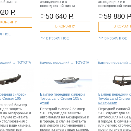
ной жизни.
экспедициях и в
экспедициях и в
повседневной жизни.
повседневной жизн
920 Р.
50 640 Р.
59 880 Р
 КОРЗИНУ
В КОРЗИНУ
В КОРЗИ
РАННОЕ
В ИЗБРАННОЕ
В ИЗБРАННОЕ
редний
→
TOYOTA
Бампер передний
→
TOYOTA
Бампер передний
редний силовой
Бампер передний силовой
Бампер передний 
d Cruiser 105
Toyota Land Cruiser 105 с
Toyota Land Cruiser
дугой
кенгурином
силовой бампер
т для защиты
Передний силовой бампер
Передний силовой
я на бездорожье и
STC служит для защиты
STC служит для з
В случае контакта
автомобиля на бездорожье и
автомобиля на без
о столкновения с
в городе. В случае контакта
в городе. В случае 
ем в виде камней,
или легкого столкновения с
или легкого столкн
ей, колей или
препятствием в виде камней,
препятствием в вид