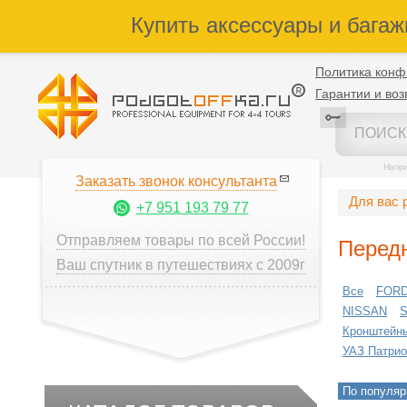
Купить аксессуары и багаж
Политика конф
Гарантии и воз
Напр
Заказать звонок консультанта
Для вас 
+7 951 193 79 77
Отправляем товары по всей России!
Перед
Ваш спутник в путешествиях с 2009г
Все
FOR
NISSAN
Кронштейн
УАЗ Патрио
По популяр