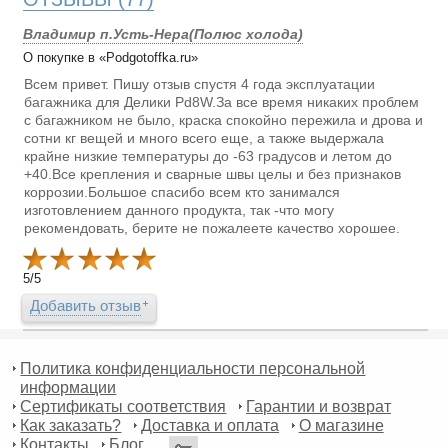
Владимир п.Усть-Нера(Полюс холода)
О покупке в «Podgotoffka.ru»
Всем привет. Пишу отзыв спустя 4 года эксплуатации
багажника для Делики Pd8W.За все время никаких проблем
с багажником не было, краска спокойно пережила и дрова и
сотни кг вещей и много всего еще, а также выдержала
крайне низкие температуры до -63 градусов и летом до
+40.Все крепления и сварные швы целы и без признаков
коррозии.Большое спасибо всем кто занимался
изготовлением данного продукта, так -что могу
рекомендовать, берите не пожалеете качество хорошее.
5
/
5
Добавить отзыв
Политика конфиденциальности персональной
информации
Сертификаты соответствия
Гарантии и возврат
Как заказать?
Доставка и оплата
О магазине
Контакты
Блог