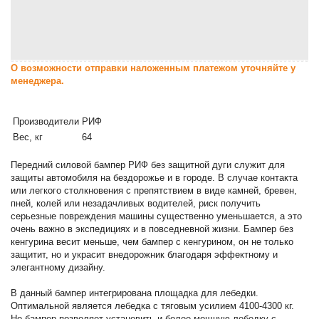
О возможности отправки наложенным платежом уточняйте у
менеджера.
Производители
РИФ
Вес, кг
64
Передний силовой бампер РИФ без защитной дуги служит для
защиты автомобиля на бездорожье и в городе. В случае контакта
или легкого столкновения с препятствием в виде камней, бревен,
пней, колей или незадачливых водителей, риск получить
серьезные повреждения машины существенно уменьшается, а это
очень важно в экспедициях и в повседневной жизни. Бампер без
кенгурина весит меньше, чем бампер с кенгурином, он не только
защитит, но и украсит внедорожник благодаря эффектному и
элегантному дизайну.
В данный бампер интегрирована площадка для лебедки.
Оптимальной является лебедка с тяговым усилием 4100-4300 кг.
Но бампер позволяет установить и более мощную лебедку с