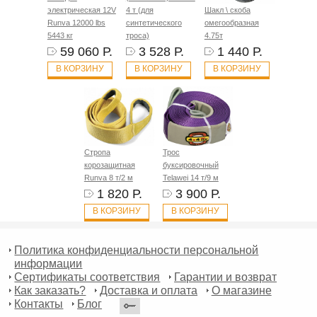
электрическая 12V
4 т (для
Шакл \ скоба
Runva 12000 lbs
синтетического
омегообразная
5443 кг
троса)
4.75т
59 060 Р.
3 528 Р.
1 440 Р.
В КОРЗИНУ
В КОРЗИНУ
В КОРЗИНУ
Стропа
Трос
корозащитная
буксировочный
Runva 8 т/2 м
Telawei 14 т/9 м
1 820 Р.
3 900 Р.
В КОРЗИНУ
В КОРЗИНУ
Политика конфиденциальности персональной
информации
Сертификаты соответствия
Гарантии и возврат
Как заказать?
Доставка и оплата
О магазине
Контакты
Блог