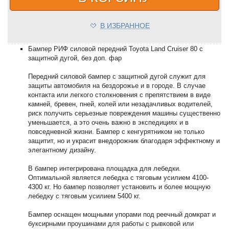
В ИЗБРАННОЕ
Бампер РИФ силовой передний Toyota Land Cruiser 80 с
защитной дугой, без доп. фар
Передний силовой бампер с защитной дугой служит для
защиты автомобиля на бездорожье и в городе. В случае
контакта или легкого столкновения с препятствием в виде
камней, бревен, пней, колей или незадачливых водителей,
риск получить серьезные повреждения машины существенно
уменьшается, а это очень важно в экспедициях и в
повседневной жизни. Бампер с кенгурятником не только
защитит, но и украсит внедорожник благодаря эффектному и
элегантному дизайну.
В бампер интегрирована площадка для лебедки.
Оптимальной является лебедка с тяговым усилием 4100-
4300 кг. Но бампер позволяет установить и более мощную
лебедку с тяговым усилием 5400 кг.
Бампер оснащен мощными упорами под реечный домкрат и
буксирными проушинами для работы с рывковой или