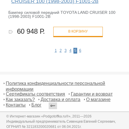
CRUISER 100 (1998-2003) F1001-2B
Бампер силовой передний TOYOTA LAND CRUISER 100
(1998-2003) F1001-2B
60 948 Р.
В КОРЗИНУ
1
2
3
4
5
6
Политика конфиденциальности персональной
информации
Сертификаты соответствия
Гарантии и возврат
Как заказать?
Доставка и оплата
О магазине
Контакты
Блог
© Интернет-магазин «Podgotoffka.ru®», 2011—2026
Индивидуальный предприниматель Сивенцев Евгений Сергеевич,
ОГРНИП № 321183200020681 от 06.04.2021г.