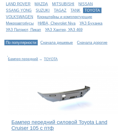
LAND ROVER
MAZDA
MITSUBISHI
NISSAN
SSANG YONG
SUZUKI
TAGAZ
TANK
TOYOTA
VOLKSWAGEN
Кронштейны и комплектующие
Микроавтобусы
НИВА, Chevrolet Niva
УАЗ Буханка
УАЗ Патриот, Пикап
УАЗ Хантер, УАЗ 469
По популярности
Сначала дешевые
Сначала дорогие
Бампер передний
→
TOYOTA
Бампер передний силовой Toyota Land
Cruiser 105 с птф