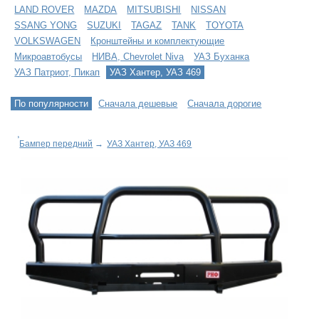
LAND ROVER
MAZDA
MITSUBISHI
NISSAN
SSANG YONG
SUZUKI
TAGAZ
TANK
TOYOTA
VOLKSWAGEN
Кронштейны и комплектующие
Микроавтобусы
НИВА, Chevrolet Niva
УАЗ Буханка
УАЗ Патриот, Пикап
УАЗ Хантер, УАЗ 469
По популярности
Сначала дешевые
Сначала дорогие
Бампер передний
→
УАЗ Хантер, УАЗ 469