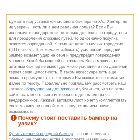
Думаете над установкой силового бампера на УАЗ Хантер, но
не уверены, есть ли в нем реальная польза? Если Вы
используете внедорожник не только для езды по городу, но и
для преодоления сложных путей, то однозначно покупка
окажется оправданной. К тому же даже в мелких городских
ДТП (чего мы Вам желаем избежать) усиленный передний
бампер возьмет удар на себя и предупредит повреждения
машины. Какой бы мощной не казалась Ваша машина, но
штатный бампер не имеет должного усиления и при давлении
теряет свою целостность. В таком аксессуаре есть еще
немало преимуществ, с которыми Вы сможете ознакомиться
далее по тексту. Параллельно приглашаем рассмотреть наш
каталог
оборудования для джипов
и убедиться, что на этом
сайте есть много всего интересного для владельцев
внедорожников. Каждый автомобилист хочет укомплектовать
свою машину по полной, и мы предоставляем такую
возможность.
Почему стоит поставить бампер на
уазик?
Купить силовой передний бампер
– значит получить
следующие преимущества в эксплуатации машины: •