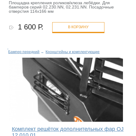
Площадка крепления роликов/клюза лебёдки. Для
бамперов серий 02.230.NN, 02.231.NN. Посадочные
отверстия 114х166 мм
1 600 Р.
В КОРЗИНУ
Бампер передний
→
Кронштейны и комплектующие
Комплект решёток дополнительных фар OJ
12.010.01