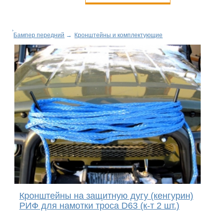
Бампер передний
→
Кронштейны и комплектующие
Кронштейны на защитную дугу (кенгурин)
РИФ для намотки троса D63 (к-т 2 шт.)