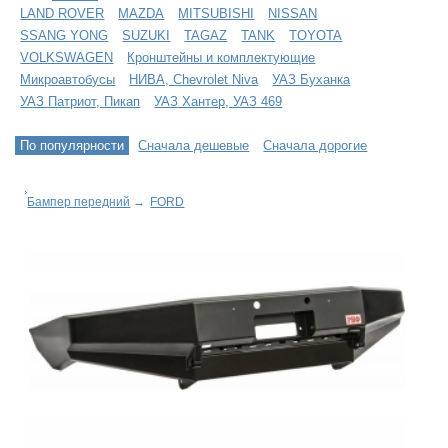
LAND ROVER
MAZDA
MITSUBISHI
NISSAN
SSANG YONG
SUZUKI
TAGAZ
TANK
TOYOTA
VOLKSWAGEN
Кронштейны и комплектующие
Микроавтобусы
НИВА, Chevrolet Niva
УАЗ Буханка
УАЗ Патриот, Пикап
УАЗ Хантер, УАЗ 469
По популярности
Сначала дешевые
Сначала дорогие
Бампер передний
→
FORD