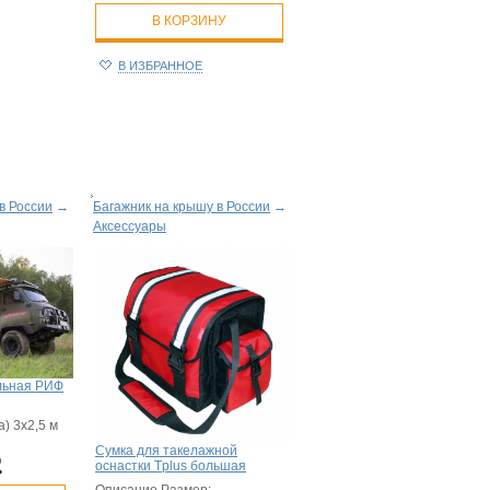
В КОРЗИНУ
В ИЗБРАННОЕ
в России
→
Багажник на крышу в России
→
Аксессуары
льная РИФ
) 3х2,5 м
Сумка для такелажной
.
оснастки Tplus большая