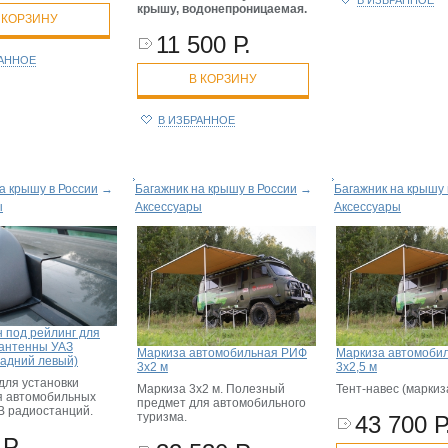
В ИЗБРАННОЕ
крышу, водонепроницаемая.
 КОРЗИНУ
11 500 Р.
РАННОЕ
В КОРЗИНУ
В ИЗБРАННОЕ
а крышу в России
→
Багажник на крышу в России
→
Багажник на крышу 
ы
Аксессуары
Аксессуары
 под рейлинг для
 антенны УАЗ
Маркиза автомобильная РИФ
Маркиза автомоби
задний левый)
3х2 м
3х2,5 м
для установки
Маркиза 3х2 м. Полезный
Тент-навес (маркиза
я автомобильных
предмет для автомобильного
В радиостанций.
туризма.
43 700 Р
Р.