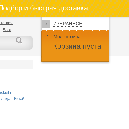
одбор и быстрая доставка
тствия
ИЗБРАННОЕ
0
Блог
Моя корзина
Корзина пуста
subishi
 Лада
Китай