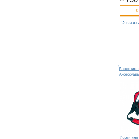
В
В ИЗБ
Багажник н
Аксессуар
Сумка для