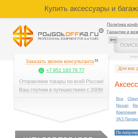
Купить аксессуары и багаж
Политика конф
Гарантии и воз
Напр
Заказать звонок консультанта
Для вас 
+7 951 193 79 77
Отправляем товары по всей России!
Аксес
Ваш спутник в путешествиях с 2009г
Все
Chevr
Nissan
Re
Крепления
УАЗ Патрио
По популяр