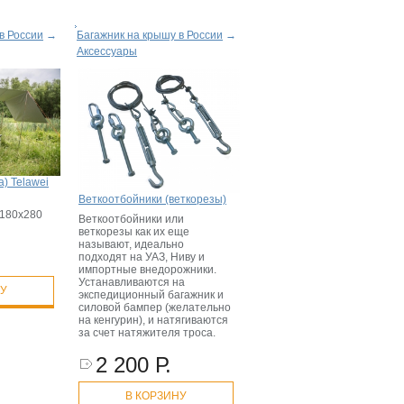
в России
→
Багажник на крышу в России
→
Аксессуары
а) Telawei
Веткоотбойники (веткорезы)
 180х280
Веткоотбойники или
веткорезы как их еще
называют, идеально
подходят на УАЗ, Ниву и
импортные внедорожники.
Устанавливаются на
НУ
экспедиционный багажник и
силовой бампер (желательно
на кенгурин), и натягиваются
за счет натяжителя троса.
2 200 Р.
В КОРЗИНУ