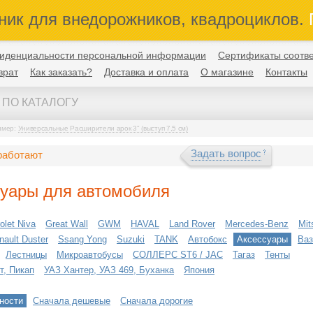
ник для внедорожников, квадроциклов.
П
иденциальности персональной информации
Сертификаты соотве
врат
Как заказать?
Доставка и оплата
О магазине
Контакты
имер:
Универсальные Расширители арок 3" (выступ 7,5 см)
Задать вопрос
работают
суары для автомобиля
olet Niva
Great Wall
GWM
HAVAL
Land Rover
Mercedes-Benz
Mit
nault Duster
Ssang Yong
Suzuki
TANK
Автобокс
Аксессуары
Ваз
Лестницы
Микроавтобусы
СОЛЛЕРС ST6 / JAC
Тагаз
Тенты
т, Пикап
УАЗ Хантер, УАЗ 469, Буханка
Япония
ности
Сначала дешевые
Сначала дорогие