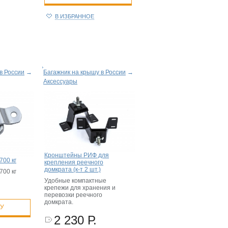
В ИЗБРАННОЕ
в России
→
Багажник на крышу в России
→
Аксессуары
Кронштейны РИФ для
700 кг
крепления реечного
домкрата (к-т 2 шт.)
700 кг
Удобные компактные
крепежи для хранения и
перевозки реечного
домкрата.
НУ
2 230 Р.