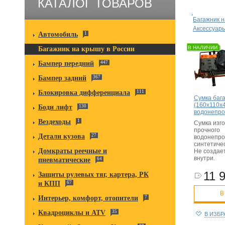
КАТАЛОГ ТОВАРОВ
Багажник н
Аксессуар
Автомобиль
1
В НАЛИЧИИ
Багажник на крышу в России
Бампер передний
447
Бампер задний
367
Блокировка дифференциала
111
Сумка баг
(160х110х
Боди лифт
130
водонепр
Вездеходы
1
Сумка изго
прочного
Детали кузова
27
водонепро
синтетиче
Домкраты реечные и
Не создае
внутри.
пневматические
64
11 9
Защиты рулевых тяг, картера, РК
и КПП
67
В
Интерьер, комфорт, отопители
7
Квадроциклы и ATV
35
В ИЗБ