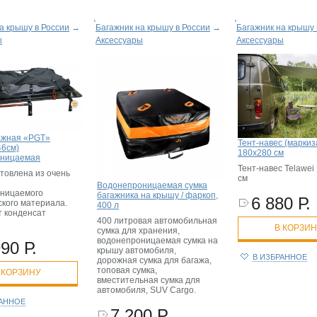
а крышу в России
→
Багажник на крышу в России
→
Багажник на крышу 
ы
Аксессуары
Аксессуары
ажная «PGT»
Тент-навес (маркиз
46см)
180х280 см
оницаемая
Тент-навес Telawei
товлена из очень
см
Водонепроницаемая сумка
ницаемого
багажника на крышу / фаркоп,
6 880 Р.
ского материала.
400 л
т конденсат
400 литровая автомобильная
В КОРЗИ
сумка для хранения,
водонепроницаемая сумка на
90 Р.
крышу автомобиля,
В ИЗБРАННОЕ
дорожная сумка для багажа,
топовая сумка,
 КОРЗИНУ
вместительная сумка для
автомобиля, SUV Cargo.
РАННОЕ
7 200 Р.