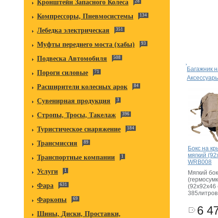
Кронштейн Запасного Колеса
28
Компрессоры, Пневмосистемы
134
Лебедка электрическая
351
Муфты переднего моста (хабы)
93
Подвеска Автомобиля
508
Багажник н
Пороги силовые
71
Аксессуар
Расширители колесных арок
84
Сувенирная продукция
3
Стропы, Тросы, Такелаж
396
Туристическое снаряжение
184
Трансмиссия
89
Бокс на к
мягкий (92
Транспортные компании
1
WRB008
Услуги
1
Мягкий бо
(гермосумк
Фара
631
(92x92x46
385литров
Фаркопы
69
6 47
Шины, Диски, Проставки,