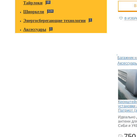
Тайрлоки
18
В
Шноркели
124
В ИЗБ
Энергосберегающие технологии
1
Аксессуары
1
Багажник н
Аксессуар
Кронштейн
установки
Патриот (
Идеально 
антенн дл
СиБи и УК
750 