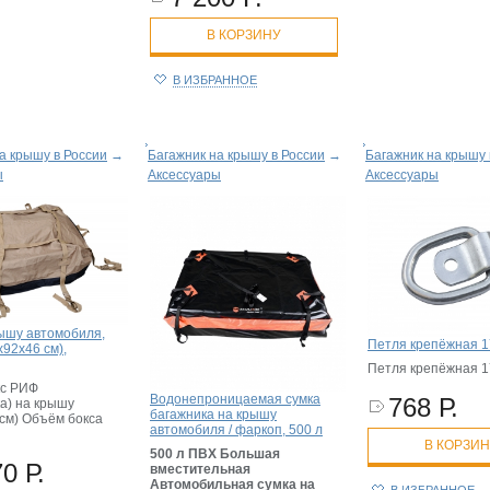
В КОРЗИНУ
В ИЗБРАННОЕ
а крышу в России
→
Багажник на крышу в России
→
Багажник на крышу 
ы
Аксессуары
Аксессуары
рышу автомобиля,
Петля крепёжная 1
x92x46 см),
Петля крепёжная 1
кс РИФ
Водонепроницаемая сумка
768 Р.
а) на крышу
багажника на крышу
 см) Объём бокса
автомобиля / фаркоп, 500 л
В КОРЗИ
500 л ПВХ Большая
0 Р.
вместительная
Автомобильная сумка на