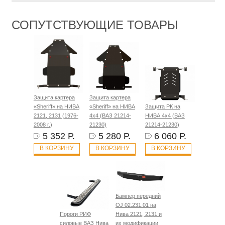
СОПУТСТВУЮЩИЕ ТОВАРЫ
Защита картера
Защита картера
«Sheriff» на НИВА
«Sheriff» на НИВА
Защита РК на
2121, 2131 (1976-
4x4 (ВАЗ 21214-
НИВА 4x4 (ВАЗ
2008 г.)
21230)
21214-21230)
5 352 Р.
5 280 Р.
6 060 Р.
В КОРЗИНУ
В КОРЗИНУ
В КОРЗИНУ
Бампер передний
OJ 02.231.01 на
Пороги РИФ
Нива 2121, 2131 и
силовые ВАЗ Нива
их модификации