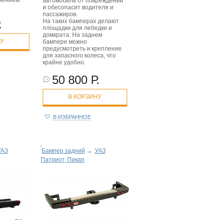
жением
автомобиль от повреждений
и обесопасит водителя и
пассажиров.
На таких бамперах делают
.
площадки для лебедки и
домкрата. На заднем
НУ
бампере можно
предусмотреть и крепление
для запасного колеса, что
крайне удобно.
50 800 Р.
В КОРЗИНУ
В ИЗБРАННОЕ
УАЗ
Бампер задний
→
УАЗ
Патриот, Пикап