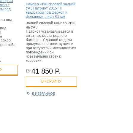
мпер OJ
Бампер РИФ силовой задний
икап с
УАЗ Патриот 2015+ с
ом под
квадратом под фаркоп и
фонарями, лифт 65 мм
езы под
Задний силовой бампер РИФ
на УАЗ
 под
Патриот устанавливается в
l
штатные места родного
ые
бампера. У данной модели
 50х50,
продуманная конструкция и
ронштейн-
при отсутствии механических
повреждений он
чрезвычайно стоек к
.
коррозии.
41 850 Р.
НУ
В КОРЗИНУ
В ИЗБРАННОЕ