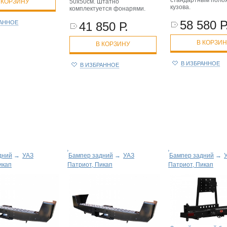
стандартным поло
 КОРЗИНУ
50х50см. Штатно
кузова.
комплектуется фонарями.
58 580 Р
РАННОЕ
41 850 Р.
В КОРЗИ
В КОРЗИНУ
В ИЗБРАННОЕ
В ИЗБРАННОЕ
дний
→
УАЗ
Бампер задний
→
УАЗ
Бампер задний
→
икап
Патриот, Пикап
Патриот, Пикап