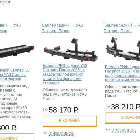
РАННОЕ
дний
→
УАЗ
Бампер задний
→
УАЗ
Бампер задний
→
икап
Патриот, Пикап
Патриот, Пикап
Бампер РИФ задний УАЗ
Бампер РИФ задни
Патриот Пикап 2005+ с
ловой бампер OJ
Патриот 2015+ с к
квадратом под фаркоп,
на УАЗ Пикап с
под фаркоп, фонар
калиткой и фонарями
 под фаркоп
мя калитками, стан
стандарт
еет вырезы под
Обновление модел
Обновление модельного
 Hella с
ряда УАЗ Патриот 
ряда УАЗ Патриот и УАЗ
и, упоры под
Пикап
Пикап
мкрат, Al
буксирные
38 210 Р
 квадрат 50х50.
58 170 Р.
ь укомплектован
двумя калитками.
В КОРЗИ
В КОРЗИНУ
300 Р.
В ИЗБРАННОЕ
В ИЗБРАННОЕ
 КОРЗИНУ