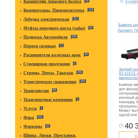
Кронштейн Запасного Колеса
28
В ИЗБ
Компрессоры, Пневмосистемы
134
Лебедка электрическая
351
Бампер за
Муфты переднего моста (хабы)
93
Патриот, П
Подвеска Автомобиля
508
Пороги силовые
71
Расширители колесных арок
84
Сувенирная продукция
3
Задний си
Стропы, Тросы, Такелаж
396
03.418.01 
квадратом
Туристическое снаряжение
184
Бампер им
доп.фонари
Трансмиссия
89
заглушкам
реечный до
Транспортные компании
1
накладку, 
проушины,
Услуги
1
Может быт
одной или 
Фара
631
40 
Фаркопы
69
Шины, Диски, Проставки,
В