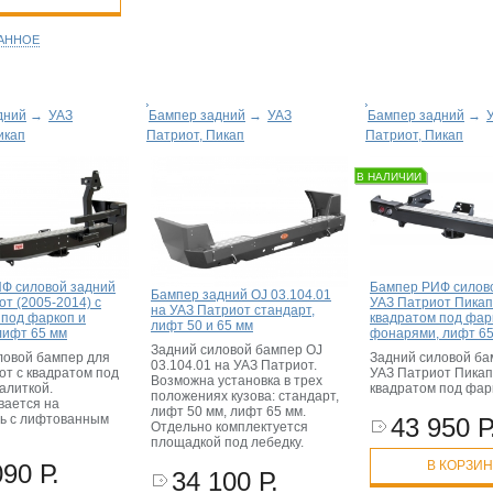
РАННОЕ
дний
→
УАЗ
Бампер задний
→
УАЗ
Бампер задний
→
икап
Патриот, Пикап
Патриот, Пикап
В НАЛИЧИИ
Ф силовой задний
Бампер РИФ силов
Бампер задний OJ 03.104.01
т (2005-2014) с
УАЗ Патриот Пикап
на УАЗ Патриот стандарт,
 под фаркоп и
квадратом под фар
лифт 50 и 65 мм
лифт 65 мм
фонарями, лифт 6
Задний силовой бампер OJ
ловой бампер для
Задний силовой ба
03.104.01 на УАЗ Патриот.
от с квадратом под
УАЗ Патриот Пикап
Возможна установка в трех
алиткой.
квадратом под фар
положениях кузова: стандарт,
вается на
лифт 50 мм, лифт 65 мм.
ь с лифтованным
43 950 Р
Отдельно комплектуется
площадкой под лебедку.
В КОРЗИ
090 Р.
34 100 Р.