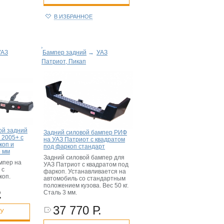
В ИЗБРАННОЕ
УАЗ
Бампер задний
→
УАЗ
Патриот, Пикап
ой задний
Задний силовой бампер РИФ
 2005+ с
на УАЗ Патриот с квадратом
коп и
под фаркоп стандарт
5 мм
Задний силовой бампер для
мпер на
УАЗ Патриот с квадратом под
 с
фаркоп. Устанавливается на
коп.
автомобиль со стандартным
положением кузова. Вес 50 кг.
.
Сталь 3 мм.
37 770 Р.
НУ