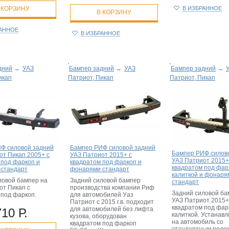
 КОРЗИНУ
В ИЗБРАННОЕ
В КОРЗИНУ
РАННОЕ
В ИЗБРАННОЕ
дний
→
УАЗ
Бампер задний
→
УАЗ
Бампер задний
→
икап
Патриот, Пикап
Патриот, Пикап
Ф силовой задний
Бампер РИФ силовой задний
Бампер РИФ силов
от Пикап 2005+ с
УАЗ Патриот 2015+ с
УАЗ Патриот 2015+
 под фаркоп и
квадратом под фаркоп и
квадратом под фар
стандарт
фонарями стандарт
калиткой и фонаря
ловой бампер на
Задний силовой бампер
стандарт
от Пикап с
производства компании Риф
Задний силовой ба
 под фаркоп.
для автомобилей Уаз
УАЗ Патриот 2015+
Патриот с 2015 г.в. подходит
квадратом под фар
для автомобилей без лифта
710 Р.
калиткой. Устанав
кузова, оборудован
на автомобиль со
квадратом под фаркоп