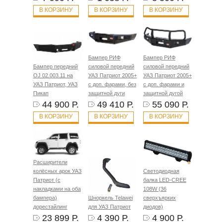
В КОРЗИНУ
В КОРЗИНУ
В КОРЗИНУ
Бампер РИФ
Бампер РИФ
Бампер передний
силовой передний
силовой передний
OJ 02.003.11 на
УАЗ Патриот 2005+
УАЗ Патриот 2005+
УАЗ Патриот, УАЗ
с доп. фарами, без
с доп. фарами и
Пикап
защитной дуги
защитной дугой
44 900 Р.
49 410 Р.
55 090 Р.
В КОРЗИНУ
В КОРЗИНУ
В КОРЗИНУ
Расширители
колёсных арок УАЗ
Светодиодная
Патриот (с
балка LED-CREE
накладками на оба
108W (36
бампера)
Шноркель Telawei
сверхъярких
дорестайлинг
для УАЗ Патриот
диодов)
23 899 Р.
4 390 Р.
4 900 Р.