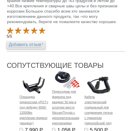
крайне низкие температуры до -63 градусов и летом до
+40.Все крепления и сварные швы целы и без признаков
коррозии.Большое спасибо всем кто занимался
изготовлением данного продукта, так -что могу
рекомендовать, берите не пожалеете качество хорошее.
5
/
5
Добавить отзыв
СОПУТСТВУЮЩИЕ ТОВАРЫ
Переходник для
Площадка
фаркопа под
Кабель
переносная «PGT»
квадрат 50 мм в
электрический
под лебедку 6000-
штатное место
спиральный для
12000lbs
Nissan/Toyota с
соединения тягача
крепление-фаркоп
дополнительными
с прицепом
(квадрат)
креплениями
(европейский тип)
7 990 Р.
1 058 Р.
5 500 Р.