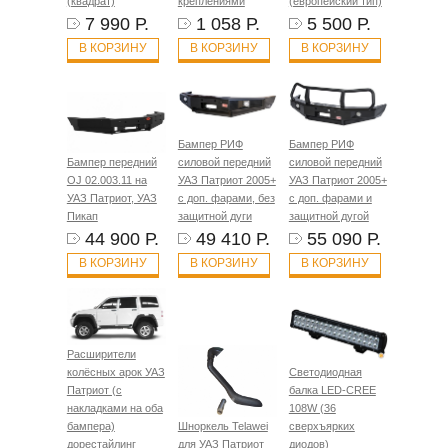
(квадрат)
креплениями
(европейский тип)
7 990 Р.
1 058 Р.
5 500 Р.
В КОРЗИНУ
В КОРЗИНУ
В КОРЗИНУ
Бампер РИФ
Бампер РИФ
Бампер передний
силовой передний
силовой передний
OJ 02.003.11 на
УАЗ Патриот 2005+
УАЗ Патриот 2005+
УАЗ Патриот, УАЗ
с доп. фарами, без
с доп. фарами и
Пикап
защитной дуги
защитной дугой
44 900 Р.
49 410 Р.
55 090 Р.
В КОРЗИНУ
В КОРЗИНУ
В КОРЗИНУ
Расширители
колёсных арок УАЗ
Светодиодная
Патриот (с
балка LED-CREE
накладками на оба
108W (36
бампера)
Шноркель Telawei
сверхъярких
дорестайлинг
для УАЗ Патриот
диодов)