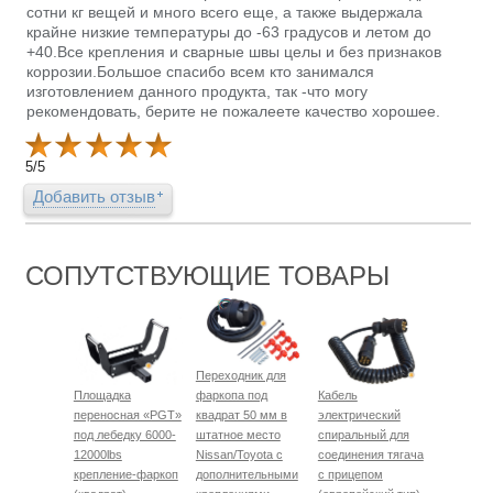
сотни кг вещей и много всего еще, а также выдержала
крайне низкие температуры до -63 градусов и летом до
+40.Все крепления и сварные швы целы и без признаков
коррозии.Большое спасибо всем кто занимался
изготовлением данного продукта, так -что могу
рекомендовать, берите не пожалеете качество хорошее.
5
/
5
Добавить отзыв
СОПУТСТВУЮЩИЕ ТОВАРЫ
Переходник для
Площадка
фаркопа под
Кабель
переносная «PGT»
квадрат 50 мм в
электрический
под лебедку 6000-
штатное место
спиральный для
12000lbs
Nissan/Toyota с
соединения тягача
крепление-фаркоп
дополнительными
с прицепом