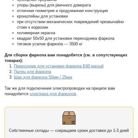
упоры (вырезы) для реечного домкрата
отличная геометрия и продуманная конструкция
кронштейны для установки
при отсутствии механических повреждений чрезвычайно
стоек к коррозии
полимерная окраска
квадрат 50х50 для установки переходника фаркопа
тяговое усилие фаркопа — 3500 кг
Для сборки фаркопа вам понадобятся (см. в сопутствующих
товарах):
Переходник для установки фаркопа Б90 малый
Палец для фаркопа
Шар для фаркопа 50мм / 25мм
Так же для подключения электропроводки на прицепе вам
понадобится
электрика для фаркопов
.
Собственные склады — сокращаем сроки доставки до 1-3 дней