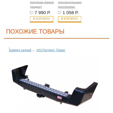
крепление-фаркоп
дополнительными
(квадрат)
креплениями
7 990 Р.
1 058 Р.
В КОРЗИНУ
В КОРЗИНУ
ПОХОЖИЕ ТОВАРЫ
Бампер задний
→
УАЗ Патриот, Пикап