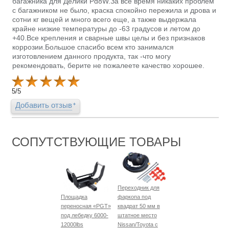
багажника для Делики Pd8W.За все время никаких проблем
с багажником не было, краска спокойно пережила и дрова и
сотни кг вещей и много всего еще, а также выдержала
крайне низкие температуры до -63 градусов и летом до
+40.Все крепления и сварные швы целы и без признаков
коррозии.Большое спасибо всем кто занимался
изготовлением данного продукта, так -что могу
рекомендовать, берите не пожалеете качество хорошее.
5
/
5
Добавить отзыв
СОПУТСТВУЮЩИЕ ТОВАРЫ
Переходник для
Площадка
фаркопа под
переносная «PGT»
квадрат 50 мм в
под лебедку 6000-
штатное место
12000lbs
Nissan/Toyota с