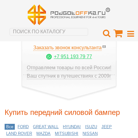
Заказать звонок консультанта
+7 951 193 79 77
Отправляем товары по всей России!
Ваш спутник в путешествиях с 2009г
Купить передний силовой бампер
Все
FORD
GREAT WALL
HYUNDAI
ISUZU
JEEP
LAND ROVER
MAZDA
MITSUBISHI
NISSAN