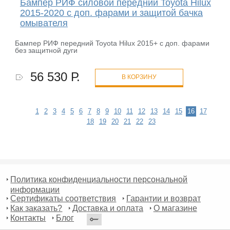
Бампер РИФ силовой передний Toyota Hilux
2015-2020 с доп. фарами и защитой бачка
омывателя
Бампер РИФ передний Toyota Hilux 2015+ с доп. фарами
без защитной дуги
56 530 Р.
В КОРЗИНУ
1
2
3
4
5
6
7
8
9
10
11
12
13
14
15
16
17
18
19
20
21
22
23
Политика конфиденциальности персональной
информации
Сертификаты соответствия
Гарантии и возврат
Как заказать?
Доставка и оплата
О магазине
Контакты
Блог