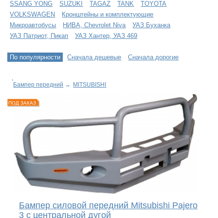
SSANG YONG
SUZUKI
TAGAZ
TANK
TOYOTA
VOLKSWAGEN
Кронштейны и комплектующие
Микроавтобусы
НИВА, Chevrolet Niva
УАЗ Буханка
УАЗ Патриот, Пикап
УАЗ Хантер, УАЗ 469
По популярности
Сначала дешевые
Сначала дорогие
Бампер передний
→
MITSUBISHI
ПОД ЗАКАЗ
Бампер силовой передний Mitsubishi Pajero
3 с центральной дугой