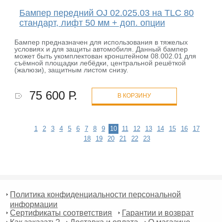
Бампер передний OJ 02.025.03 на TLC 80
стандарт, лифт 50 мм + доп. опции
Бампер предназначен для использования в тяжелых
условиях и для защиты автомобиля. Данный бампер
может быть укомплектован кронштейном 08.002.01 для
съёмной площадки лебёдки, центральной решёткой
(жалюзи), защитным листом снизу.
75 600 Р.
В КОРЗИНУ
1
2
3
4
5
6
7
8
9
10
11
12
13
14
15
16
17
18
19
20
21
22
23
Политика конфиденциальности персональной
информации
Сертификаты соответствия
Гарантии и возврат