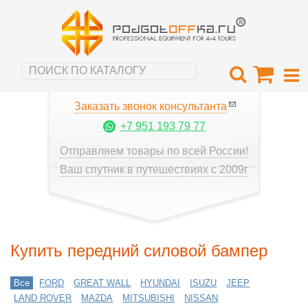
Заказать звонок консультанта
+7 951 193 79 77
Отправляем товары по всей России!
Ваш спутник в путешествиях с 2009г
Купить передний силовой бампер
Все
FORD
GREAT WALL
HYUNDAI
ISUZU
JEEP
LAND ROVER
MAZDA
MITSUBISHI
NISSAN