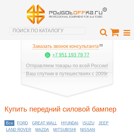
Заказать звонок консультанта
+7 951 193 79 77
Отправляем товары по всей России!
Ваш спутник в путешествиях с 2009г
Купить передний силовой бампер
Все
FORD
GREAT WALL
HYUNDAI
ISUZU
JEEP
LAND ROVER
MAZDA
MITSUBISHI
NISSAN