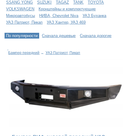
SSANG YONG
SUZUKI
TAGAZ
TANK
TOYOTA
VOLKSWAGEN
Кронштейны и комплектующие
Микроавтобусы
НИВА, Chevrolet Niva
УАЗ Буханка
УАЗ Патриот, Пикап
УАЗ Хантер, УАЗ 469
По популярности
Сначала дешевые
Сначала дорогие
Бампер передний
→
УАЗ Патриот, Пикап