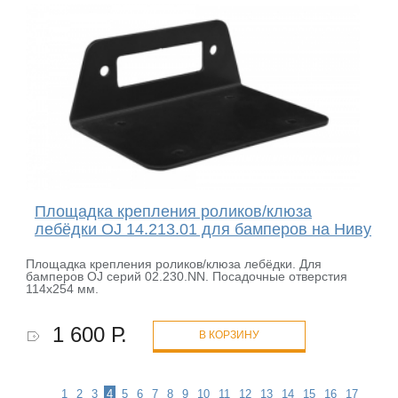
Площадка крепления роликов/клюза
лебёдки OJ 14.213.01 для бамперов на Ниву
Площадка крепления роликов/клюза лебёдки. Для
бамперов OJ серий 02.230.NN. Посадочные отверстия
114х254 мм.
1 600 Р.
В КОРЗИНУ
1
2
3
4
5
6
7
8
9
10
11
12
13
14
15
16
17