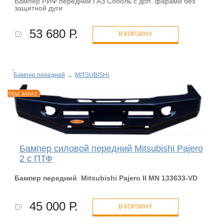
Бампер РИФ передний ГАЗ Соболь с доп. фарами без
защитной дуги
53 680 Р.
В КОРЗИНУ
Бампер передний
→
MITSUBISHI
ПОД ЗАКАЗ
Бампер силовой передний Mitsubishi Pajero
2 с ПТФ
Бампер передний Mitsubishi Pajero II MN 133633-
VD
45 000 Р.
В КОРЗИНУ