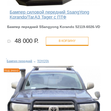
Бампер силовой передний SsangYong
Korando/ТагАЗ Tager с ПТФ
Бампер передний SSangyong Korando 52119-6026-VD
48 000 Р.
В КОРЗИНУ
Бампер передний
→
TOYOTA
ПОД ЗАКАЗ