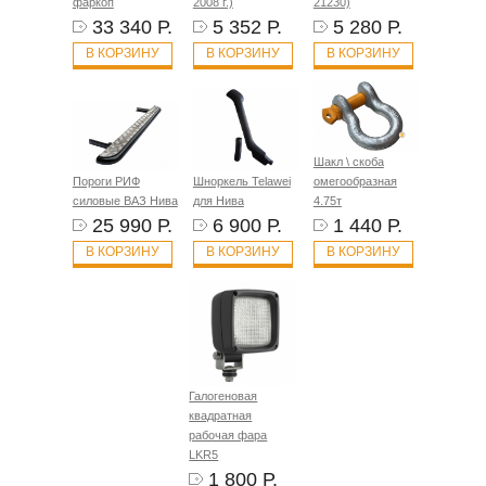
фаркоп
2008 г.)
21230)
33 340 Р.
5 352 Р.
5 280 Р.
В КОРЗИНУ
В КОРЗИНУ
В КОРЗИНУ
Шакл \ скоба
Пороги РИФ
Шноркель Telawei
омегообразная
силовые ВАЗ Нива
для Нива
4.75т
25 990 Р.
6 900 Р.
1 440 Р.
В КОРЗИНУ
В КОРЗИНУ
В КОРЗИНУ
Галогеновая
квадратная
рабочая фара
LKR5
1 800 Р.