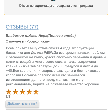
Обмен ненадлежащего товара за счет продавца
ОТЗЫВЫ
(77)
Владимир п.Усть-Нера(Полюс холода)
О покупке в «Podgotoffka.ru»
Всем привет. Пишу отзыв спустя 4 года эксплуатации
багажника для Делики Pd8W.За все время никаких проблем
с багажником не было, краска спокойно пережила и дрова и
сотни кг вещей и много всего еще, а также выдержала
крайне низкие температуры до -63 градусов и летом до
+40.Все крепления и сварные швы целы и без признаков
коррозии.Большое спасибо всем кто занимался
изготовлением данного продукта, так -что могу
рекомендовать, берите не пожалеете качество хорошее.
5
/
5
Добавить отзыв