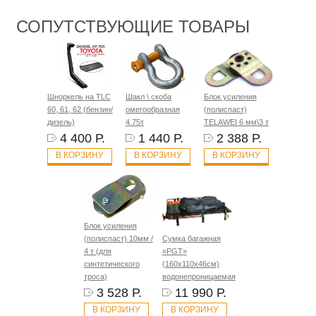
СОПУТСТВУЮЩИЕ ТОВАРЫ
Шноркель на TLC
Шакл \ скоба
Блок усиления
60, 61, 62 (бензин/
омегообразная
(полиспаст)
дизель)
4.75т
TELAWEI 6 мм\3 т
4 400 Р.
1 440 Р.
2 388 Р.
В КОРЗИНУ
В КОРЗИНУ
В КОРЗИНУ
Блок усиления
(полиспаст) 10мм /
Сумка багажная
4 т (для
«PGT»
синтетического
(160х110х46см)
троса)
водонепроницаемая
3 528 Р.
11 990 Р.
В КОРЗИНУ
В КОРЗИНУ