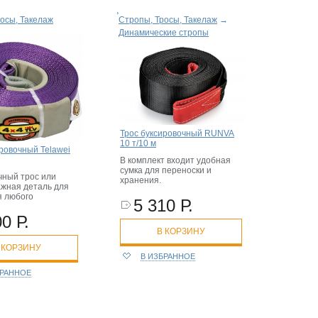
осы, Такелаж
Стропы, Тросы, Такелаж
→
Динамические стропы
Трос буксировочный RUNVA
10 т/10 м
ровочный Telawei
В комплект входит удобная
сумка для переноски и
чный трос или
хранения.
ажная деталь для
 любого
5 310 Р.
0 Р.
В КОРЗИНУ
 КОРЗИНУ
В ИЗБРАННОЕ
БРАННОЕ