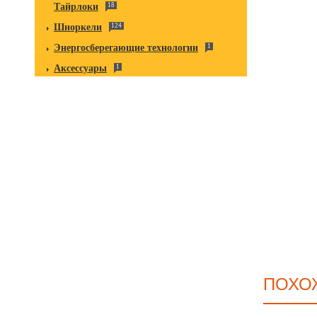
Тайрлоки
18
Шноркели
124
Энергосберегающие технологии
1
Аксессуары
1
ПОХО