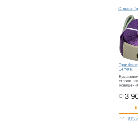
Стропы, Тр
Трос букси
14 т/9 м
Буксирово
стропа - в
оснащения
3 90
В
В ИЗ