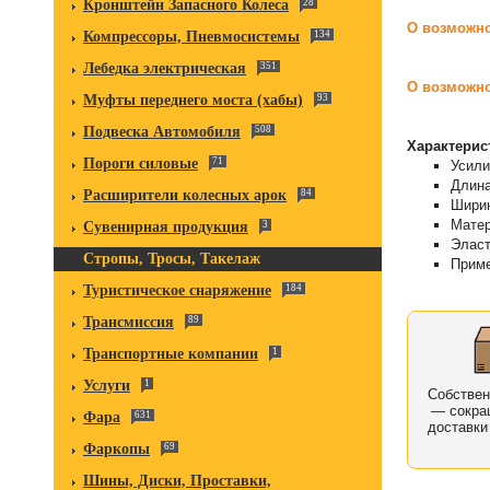
Кронштейн Запасного Колеса
28
О возможно
Компрессоры, Пневмосистемы
134
Лебедка электрическая
351
О возможно
Муфты переднего моста (хабы)
93
Подвеска Автомобиля
508
Характерис
Пороги силовые
71
Усили
Длина
Расширители колесных арок
84
Ширин
Матер
Сувенирная продукция
3
Эласт
Стропы, Тросы, Такелаж
Приме
Туристическое снаряжение
184
Трансмиссия
89
Транспортные компании
1
Услуги
1
Собстве
— сокра
Фара
631
доставки
Фаркопы
69
Шины, Диски, Проставки,