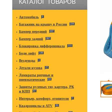
КАТАЛОГ ТОВАРОВ
Автомобиль
1
Багажник на крышу в России
234
Бампер передний
447
Бампер задний
367
Блокировка дифференциала
111
Боди лифт
130
Вездеходы
1
Детали кузова
27
Домкраты реечные и
пневматические
64
Защиты рулевых тяг, картера, РК
и КПП
67
Интерьер, комфорт, отопители
7
Квадроциклы и ATV
35