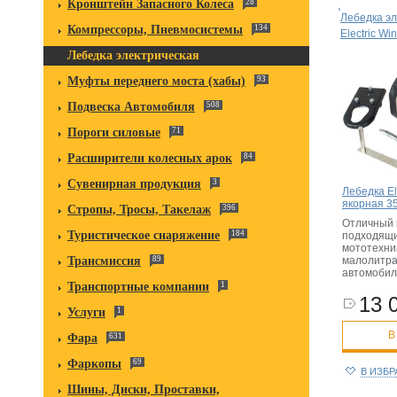
Кронштейн Запасного Колеса
28
Лебедка эл
Компрессоры, Пневмосистемы
134
Electric Wi
Лебедка электрическая
Муфты переднего моста (хабы)
93
Подвеска Автомобиля
508
Пороги силовые
71
Расширители колесных арок
84
Сувенирная продукция
3
Лебедка El
якорная 35
Стропы, Тросы, Такелаж
396
Отличный 
Туристическое снаряжение
184
подходящи
мототехник
малолитр
Трансмиссия
89
автомобил
Транспортные компании
1
13 
Услуги
1
В
Фара
631
Фаркопы
69
В ИЗБ
Шины, Диски, Проставки,