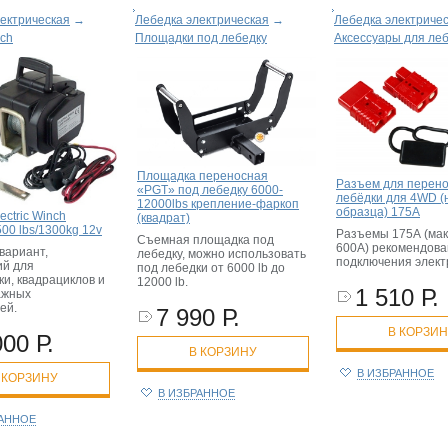
ектрическая
→
Лебедка электрическая
→
Лебедка электриче
nch
Площадки под лебедку
Аксессуары для ле
Площадка переносная
Разъем для перен
«PGT» под лебедку 6000-
лебёдки для 4WD (
12000lbs крепление-фаркоп
образца) 175A
ectric Winch
(квадрат)
00 lbs/1300kg 12v
Разъемы 175А (макс
Съемная площадка под
600А) рекомендова
вариант,
лебедку, можно использовать
подключения элект
й для
под лебедки от 6000 lb до
и, квадрациклов и
12000 lb.
1 510 Р.
ажных
ей.
7 990 Р.
В КОРЗИ
000 Р.
В КОРЗИНУ
В ИЗБРАННОЕ
 КОРЗИНУ
В ИЗБРАННОЕ
РАННОЕ