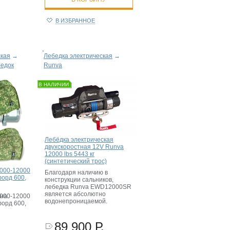
В ИЗБРАННОЕ
ская
→
Лебедка электрическая
→
бедок
Runva
В НАЛИЧИИ
Лебёдка электрическая
двухскоростная 12V Runva
12000 lbs 5443 кг
(синтетический трос)
9000-12000
Благодаря наличию в
форд 600,
конструкции сальников,
лебедка Runva EWD12000SR
является абсолютно
 на
9000-12000
водонепроницаемой.
форд 600,
89 900 Р.