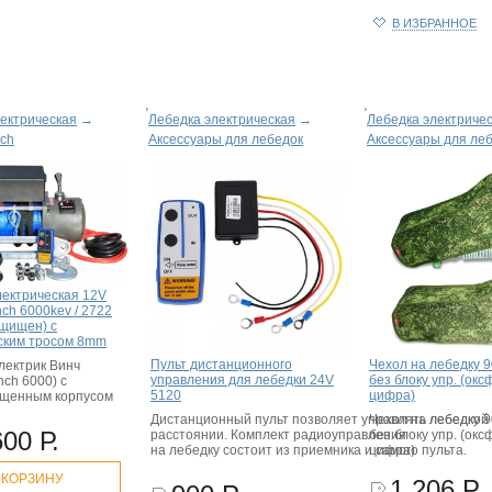
В ИЗБРАННОЕ
ектрическая
→
Лебедка электрическая
→
Лебедка электриче
nch
Аксессуары для лебедок
Аксессуары для ле
лектрическая 12V
inch 6000kev / 2722
ащищен) с
ским тросом 8mm
Пульт дистанционного
Чехол на лебедку 
лектрик Винч
управления для лебедки 24V
без блоку упр. (окс
inch 6000) с
5120
цифра)
ищенным корпусом
Дистанционный пульт позволяет управлять лебедкой
Чехол на лебедку 
600 Р.
расстоянии. Комплект радиоуправления
без блоку упр. (окс
на лебедку состоит из приемника и самого пульта.
цифра)
 КОРЗИНУ
1 206 Р.