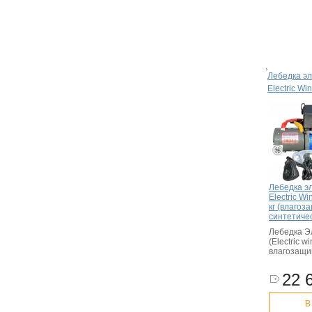
Лебедка эл
Electric Wi
Лебедка э
Electric W
кг (влагоз
синтетиче
Лебедка Э
(Electric w
влагозащ
22 
В