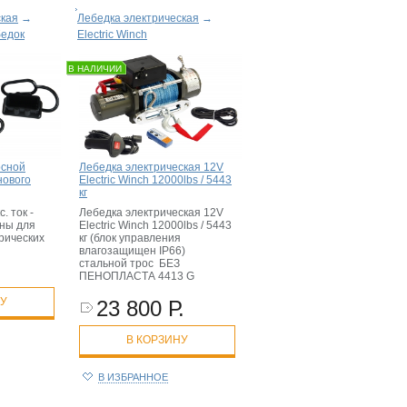
ская
→
Лебедка электрическая
→
бедок
Electric Winch
В НАЛИЧИИ
осной
Лебедка электрическая 12V
нового
Electric Winch 12000lbs / 5443
кг
. ток -
Лебедка электрическая 12V
ны для
Electric Winch 12000lbs / 5443
рических
кг (блок управления
влагозащищен IP66)
стальной трос БЕЗ
ПЕНОПЛАСТА 4413 G
НУ
23 800 Р.
В КОРЗИНУ
В ИЗБРАННОЕ