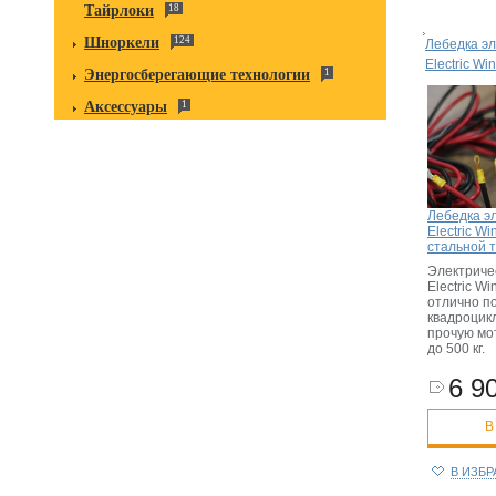
Тайрлоки
18
Шноркели
124
Лебедка эл
Electric Wi
Энергосберегающие технологии
1
Аксессуары
1
Лебедка э
Electric Wi
стальной 
Электриче
Electric Wi
отлично п
квадроцик
прочую мо
до 500 кг.
6 90
В
В ИЗБ