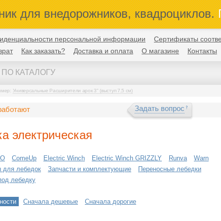
ник для внедорожников, квадроциклов.
П
иденциальности персональной информации
Сертификаты соотве
врат
Как заказать?
Доставка и оплата
О магазине
Контакты
имер:
Универсальные Расширители арок 3" (выступ 7,5 см)
Задать вопрос
работают
а электрическая
VO
ComeUp
Electric Winch
Electric Winch GRIZZLY
Runva
Warn
 для лебедок
Запчасти и комплектующие
Переносные лебедки
под лебедку
ности
Сначала дешевые
Сначала дорогие