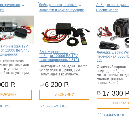
ектрическая
→
Лебедка электрическая
→
Лебедка электриче
nch
Запчасти и комплектующие
Electric Winch
лектрическая 12V
inch 12000 lbs/5443
Блок управления для
Лебедка Electric Wi
защищенная)
лебедки 12000LBS 12V
переносная 5000 l
влагозащищенный 5121
12v
 (Electric winch
для
альное решение
Подходит на лебедки Electric
Отличный вариант,
автотуризма или
Winch 9500 и 12000, 12V.
подходящий для
ной эксплуатации.
Пульт идет в комплекте.
мототехники, квадр
малолитражных
6 200 Р.
000 Р.
автомобилей
17 300 Р
В КОРЗИНУ
 КОРЗИНУ
В КОРЗИ
В ИЗБРАННОЕ
РАННОЕ
В ИЗБРАННОЕ