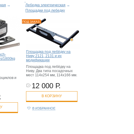
ская
→
Лебедка электрическая
→
Площадки под лебедку
ПОД ЗАКАЗ
Площадка под лебёдку на
nch-
Ниву 2121, 2131 и их
bs/1800kg
модификации
Площадка под лебёдку на
Ниву. Два типа посадочных
мест 114х254 мм, 114х166 мм.
оциклов и
12 000 Р.
.
В КОРЗИНУ
НУ
В ИЗБРАННОЕ