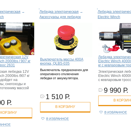
ектрическая
→
Лебедка электрическая
→
Лебедка электриче
nch
Аксессуары для лебедок
Electric Winch
лектрическая 12V
Лебедка электриче
Выключатель массы 400A
nch 2000lbs / 907 кг
Electric Winch 4000l
кнопка, QLBS-035
трос 2631
кг с кевларовым тр
Выключатель предназначен для
ская лебедка 12V
Электрическая леб
оперативного отключения
nch 2000lbs /907 кг
Electric Winch 4000l
лебедки от аккумулятора.
одойдет на
с кевларовым трос
лы, снегоходы и
тотехнику массой
9 990 Р.
1 510 Р.
В КОРЗИ
0 Р.
В КОРЗИНУ
 КОРЗИНУ
В ИЗБРАННОЕ
В ИЗБРАННОЕ
РАННОЕ