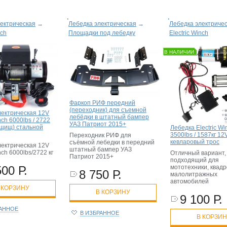
ектрическая
→
Лебедка электрическая
→
Лебедка электриче
nch
Площадки под лебедку
Electric Winch
В НАЛИЧИИ
Фаркоп РИФ передний
(переходник) для съемной
лектрическая 12V
лебёдки в штатный бампер
nch 6000lbs / 2722
УАЗ Патриот 2015+
ащищ) стальной
Лебедка Electric Wi
3500lbs / 1587кг 12
Переходник РИФ для
кевларовый трос
съёмной лебедки в передний
лектрическая 12V
штатный бампер УАЗ
inch 6000lbs/2722 кг
Отличный вариант,
Патриот 2015+
подходящий для
500 Р.
мототехники, квадр
8 750 Р.
малолитражных
автомобилей
 КОРЗИНУ
В КОРЗИНУ
9 100 Р.
РАННОЕ
В ИЗБРАННОЕ
В КОРЗИ