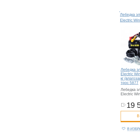
Лебедка эл
Electric Wi
Лебедка э
Electric Wi
кг (влагоз
трос 5877
Лебедка э
Electric W
19 
В
В ИЗБ