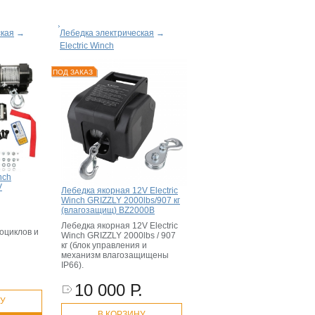
ская
→
Лебедка электрическая
→
Electric Winch
ПОД ЗАКАЗ
nch
V
Лебедка якорная 12V Electric
Winch GRIZZLY 2000lbs/907 кг
(влагозащищ) BZ2000B
Лебедка якорная 12V Electric
оциклов и
Winch GRIZZLY 2000lbs / 907
кг (блок управления и
механизм влагозащищены
IP66).
10 000 Р.
НУ
В КОРЗИНУ