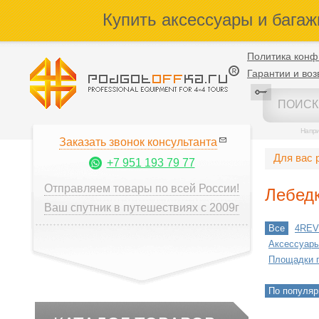
Купить аксессуары и багаж
Политика конф
Гарантии и воз
Напр
Заказать звонок консультанта
Для вас 
+7 951 193 79 77
Отправляем товары по всей России!
Лебедк
Ваш спутник в путешествиях с 2009г
Все
4RE
Аксессуары
Площадки 
По популяр