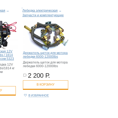
ская
→
Лебедка электрическая
→
Запчасти и комплектующие
ская 12V
Держатель щеток для мотора
bs / 1814
лебедки 6000-12000lbs
осом 5323
Держатель щеток для мотора
едка 12V
лебедки 6000-12000lbs
bs/1814 кг
ом
2 200 Р.
В КОРЗИНУ
НУ
В ИЗБРАННОЕ