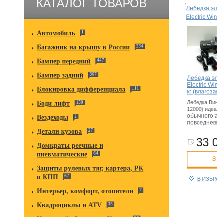
КАТАЛОГ ТОВАРОВ
Лебедка эл
Electric Wi
Автомобиль
1
Багажник на крышу в России
234
Бампер передний
447
Бампер задний
367
Лебедка э
Electric W
Блокировка дифференциала
111
кг (влаго
Лебедка Винч
Боди лифт
130
12000) иде
обычного 
Вездеходы
1
повседнев
Детали кузова
27
33 
Домкраты реечные и
пневматические
64
В
Защиты рулевых тяг, картера, РК
и КПП
67
В ИЗБ
Интерьер, комфорт, отопители
7
Квадроциклы и ATV
35