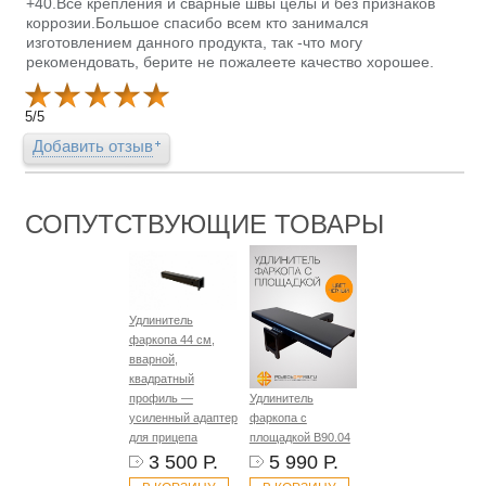
+40.Все крепления и сварные швы целы и без признаков
коррозии.Большое спасибо всем кто занимался
изготовлением данного продукта, так -что могу
рекомендовать, берите не пожалеете качество хорошее.
5
/
5
Добавить отзыв
СОПУТСТВУЮЩИЕ ТОВАРЫ
Удлинитель
фаркопа 44 см,
вварной,
квадратный
профиль —
Удлинитель
усиленный адаптер
фаркопа с
для прицепа
площадкой B90.04
3 500 Р.
5 990 Р.