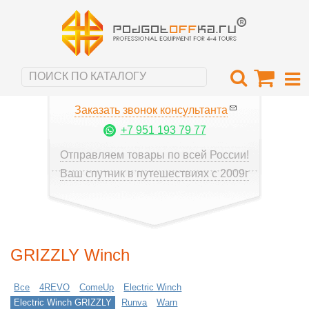
Заказать звонок консультанта
+7 951 193 79 77
Отправляем товары по всей России!
Ваш спутник в путешествиях с 2009г
GRIZZLY Winch
Все
4REVO
ComeUp
Electric Winch
Electric Winch GRIZZLY
Runva
Warn