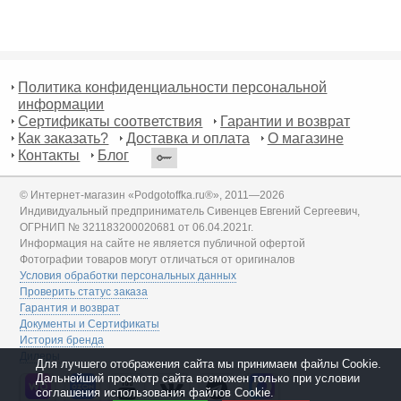
Политика конфиденциальности персональной
информации
Сертификаты соответствия
Гарантии и возврат
Как заказать?
Доставка и оплата
О магазине
Контакты
Блог
© Интернет-магазин «Podgotoffka.ru®», 2011—2026
Индивидуальный предприниматель Сивенцев Евгений Сергеевич,
ОГРНИП № 321183200020681 от 06.04.2021г.
Информация на сайте не является публичной офертой
Фотографии товаров могут отличаться от оригиналов
Условия обработки персональных данных
Проверить статус заказа
Гарантия и возврат
Документы и Сертификаты
История бренда
Дилеры
Для лучшего отображения сайта мы принимаем файлы Cookie.
Дальнейший просмотр сайта возможен только при условии
соглашения использования файлов Cookie.