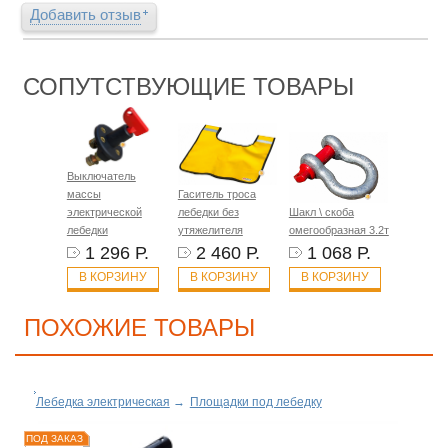
Добавить отзыв
СОПУТСТВУЮЩИЕ ТОВАРЫ
Выключатель
массы
Гаситель троса
электрической
лебедки без
Шакл \ скоба
лебедки
утяжелителя
омегообразная 3.2т
1 296 Р.
2 460 Р.
1 068 Р.
В КОРЗИНУ
В КОРЗИНУ
В КОРЗИНУ
ПОХОЖИЕ ТОВАРЫ
Лебедка электрическая
→
Площадки под лебедку
ПОД ЗАКАЗ