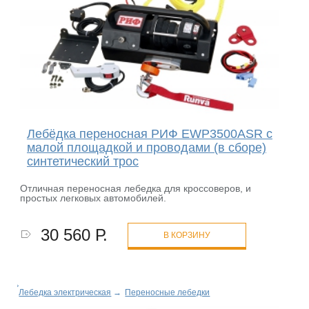
Лебёдка переносная РИФ EWP3500ASR c
малой площадкой и проводами (в сборе)
синтетический трос
Отличная переносная лебедка для кроссоверов, и
простых легковых автомобилей.
30 560 Р.
В КОРЗИНУ
Лебедка электрическая
→
Переносные лебедки