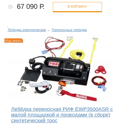
67 090 Р.
В КОРЗИНУ
Лебедка электрическая
→
Переносные лебедки
ПОД ЗАКАЗ
Лебёдка переносная РИФ EWP3500ASR c
малой площадкой и проводами (в сборе)
синтетический трос