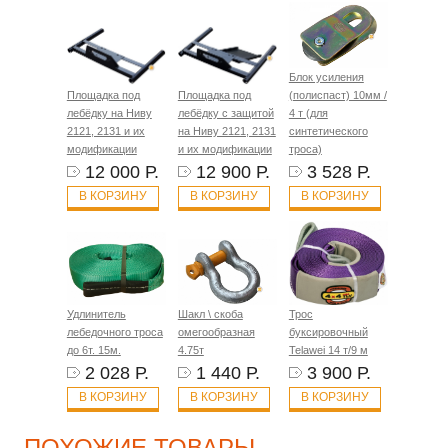
Блок усиления
Площадка под
Площадка под
(полиспаст) 10мм /
лебёдку на Ниву
лебёдку с защитой
4 т (для
2121, 2131 и их
на Ниву 2121, 2131
синтетического
модификации
и их модификации
троса)
12 000 Р.
12 900 Р.
3 528 Р.
В КОРЗИНУ
В КОРЗИНУ
В КОРЗИНУ
Удлинитель
Шакл \ скоба
Трос
лебедочного троса
омегообразная
буксировочный
до 6т. 15м.
4.75т
Telawei 14 т/9 м
2 028 Р.
1 440 Р.
3 900 Р.
В КОРЗИНУ
В КОРЗИНУ
В КОРЗИНУ
ПОХОЖИЕ ТОВАРЫ