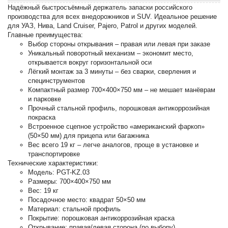
Надёжный быстросъёмный держатель запаски российского
производства для всех внедорожников и SUV. Идеальное решение
для УАЗ, Нива, Land Cruiser, Pajero, Patrol и других моделей.
Главные преимущества:
Выбор стороны открывания – правая или левая при заказе
Уникальный поворотный механизм – экономит место,
открывается вокруг горизонтальной оси
Лёгкий монтаж за 3 минуты – без сварки, сверления и
специнструментов
Компактный размер 700×400×750 мм – не мешает манёврам
и парковке
Прочный стальной профиль, порошковая антикоррозийная
покраска
Встроенное сцепное устройство «американский фаркоп»
(50×50 мм) для прицепа или багажника
Вес всего 19 кг – легче аналогов, проще в установке и
транспортировке
Технические характеристики:
Модель: PGT-KZ.03
Размеры: 700×400×750 мм
Вес: 19 кг
Посадочное место: квадрат 50×50 мм
Материал: стальной профиль
Покрытие: порошковая антикоррозийная краска
Открывание: правая/левая сторона (по выбору)