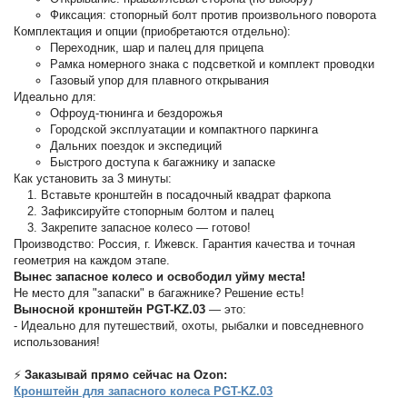
Фиксация: стопорный болт против произвольного поворота
Комплектация и опции (приобретаются отдельно):
Переходник, шар и палец для прицепа
Рамка номерного знака с подсветкой и комплект проводки
Газовый упор для плавного открывания
Идеально для:
Офроуд-тюнинга и бездорожья
Городской эксплуатации и компактного паркинга
Дальних поездок и экспедиций
Быстрого доступа к багажнику и запаске
Как установить за 3 минуты:
Вставьте кронштейн в посадочный квадрат фаркопа
Зафиксируйте стопорным болтом и палец
Закрепите запасное колесо — готово!
Производство: Россия, г. Ижевск. Гарантия качества и точная
геометрия на каждом этапе.
Вынес запасное колесо и освободил уйму места!
Не место для "запаски" в багажнике? Решение есть!
Выносной кронштейн PGT-KZ.03
— это:
- Идеально для путешествий, охоты, рыбалки и повседневного
использования!
⚡
Заказывай прямо сейчас на Ozon:
Кронштейн для запасного колеса PGT-KZ.03