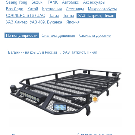
Ssang Yong
Suzuki
TANK
Автобокс
Аксессуары
Ваз Лада
Китай
Крепления
Лестницы
Микроавтобусы
СОЛЛЕРС ST6 / JAC
Тагаз
Тенты
УАЗ Патриот, Пикап
УАЗ Хантер, УАЗ 469, Буханка
Япония
По популярности
Сначала дешевые
Сначала дорогие
Багажник на крышу в России
→
УАЗ Патриот, Пикап