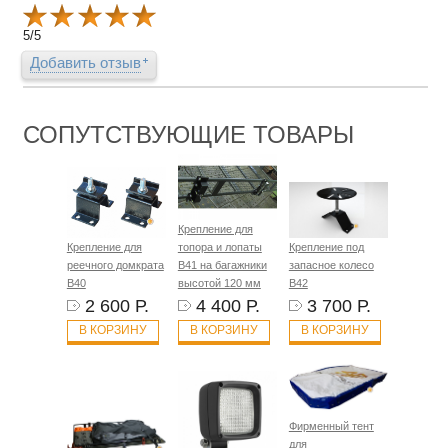
5
/
5
Добавить отзыв
СОПУТСТВУЮЩИЕ ТОВАРЫ
Крепление для
Крепление для
топора и лопаты
Крепление под
реечного домкрата
B41 на багажники
запасное колесо
B40
высотой 120 мм
B42
2 600 Р.
4 400 Р.
3 700 Р.
В КОРЗИНУ
В КОРЗИНУ
В КОРЗИНУ
Фирменный тент
для