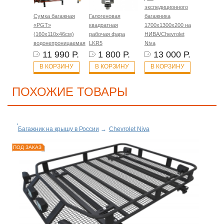
экспедиционного
Сумка багажная
Галогеновая
багажника
«PGT»
квадратная
1700х1300х200 на
(160х110х46см)
рабочая фара
НИВА/Chevrolet
водонепроницаемая
LKR5
Niva
11 990 Р.
1 800 Р.
13 000 Р.
В КОРЗИНУ
В КОРЗИНУ
В КОРЗИНУ
ПОХОЖИЕ ТОВАРЫ
Багажник на крышу в России
→
Chevrolet Niva
ПОД ЗАКАЗ