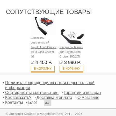
СОПУТСТВУЮЩИЕ ТОВАРЫ
Шноркель
совместимый
Toyota Land Cruiser
Шноркель Telawei
80 ta Land Cruiser
для Toyota Land
80
Cruiser 100/105
4 400 Р.
3 990 Р.
В КОРЗИНУ
В КОРЗИНУ
Политика конфиденциальности персональной
информации
Сертификаты соответствия
Гарантии и возврат
Как заказать?
Доставка и оплата
О магазине
Контакты
Блог
© Интернет-магазин «Podgotoffka.ru®», 2011—2026