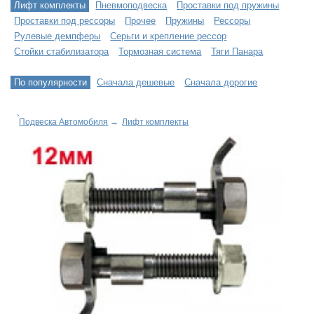
Лифт комплекты
Пневмоподвеска
Проставки под пружины
Проставки под рессоры
Прочее
Пружины
Рессоры
Рулевые демпферы
Серьги и крепление рессор
Стойки стабилизатора
Тормозная система
Тяги Панара
По популярности
Сначала дешевые
Сначала дорогие
Подвеска Автомобиля
→
Лифт комплекты