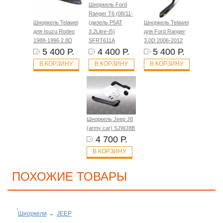
Шноркель Ford
Ranger T6 (08/11-
Шноркель Telawei
(дизель P5AT
Шноркель Telawei
для Isuzu Rodeo
3.2Litre-I5)
для Ford Ranger
1988-1996 2.8D
SFRT611A
3.0D 2006-2012
5 400 Р.
4 400 Р.
5 400 Р.
В КОРЗИНУ
В КОРЗИНУ
В КОРЗИНУ
Шноркель Jeep J8
(army car) SJWJ8B
4 700 Р.
В КОРЗИНУ
ПОХОЖИЕ ТОВАРЫ
Шноркели
→
JEEP