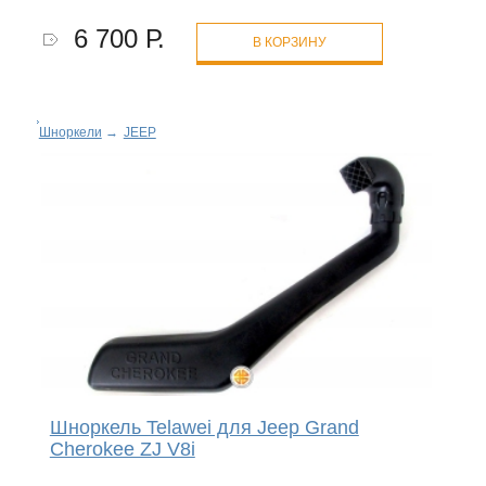
6 700 Р.
В КОРЗИНУ
Шноркели
→
JEEP
Шноркель Telawei для Jeep Grand
Cherokee ZJ V8i