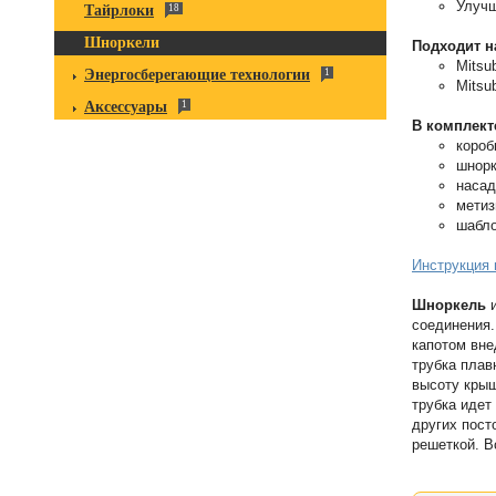
Улучш
Тайрлоки
18
Шноркели
Подходит н
Mitsu
Энергосберегающие технологии
1
Mitsu
Аксессуары
1
В комплект
короб
шнор
насад
метиз
шабло
Инструкция 
Шноркель
и
соединения.
капотом вне
трубка плав
высоту крыш
трубка идет
других пост
решеткой. В