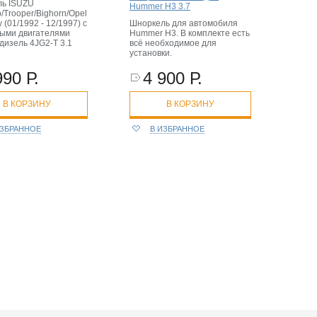
ь ISUZU
Hummer H3 3.7
/Trooper/Bighorn/Opel
 (01/1992 - 12/1997) с
Шноркель для автомобиля
ыми двигателями
Hummer H3. В комплекте есть
дизель 4JG2-T 3.1
всё необходимое для
установки.
990 Р.
4 900 Р.
В КОРЗИНУ
В КОРЗИНУ
ИЗБРАННОЕ
В ИЗБРАННОЕ