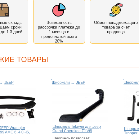
нные склады
Возможность
Обмен ненадлежащего
щаем сроки
рассрочки платежа до
товара за счет
 до 1-3 дней
1 месяца с
продавца
предоплатой всего
20%
ЖИЕ ТОВАРЫ
→
JEEP
Шноркели
→
JEEP
Шнорке
Шноркель Telawei для Jeep
JEEP Wrangler
Шноркел
Grand Cherokee ZJ V8i
/99 AMCI6, 4.0l-I6,
Trooper
Шноркель позволяет