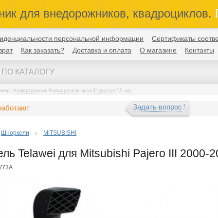
ник для внедорожников, квадроциклов.
П
иденциальности персональной информации
Сертификаты соотве
врат
Как заказать?
Доставка и оплата
О магазине
Контакты
имер:
Универсальные Расширители арок 3" (выступ 7,5 см)
Задать вопрос
работают
Шноркели
MITSUBISHI
ь Telawei для Mitsubishi Pajero III 2000-
V73A