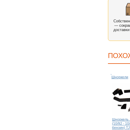
Собстве
— сокра
доставки
ПОХО
Шноркели
Шноркель 
(10/92 - 10
бензин) TJ