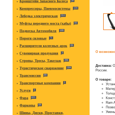
Кронштейн Запасного Колеса
28
Компрессоры, Пневмосистемы
134
Лебедка электрическая
351
Муфты переднего моста (хабы)
93
Подвеска Автомобиля
508
Пороги силовые
71
Расширители колесных арок
84
О возможно
Сувенирная продукция
3
Стропы, Тросы, Такелаж
396
Доставка:
О
Туристическое снаряжение
184
России.
Трансмиссия
89
О товаре:
Транспортные компании
1
Устан
Матер
Услуги
1
Толщи
Конст
Фара
631
Ram A
Фаркопы
69
Позво
Умень
Шины, Диски, Проставки,