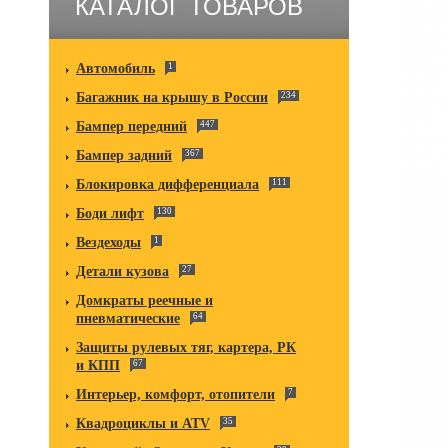
КАТАЛОГ ТОВАРОВ
Автомобиль
1
Багажник на крышу в России
234
Бампер передний
447
Бампер задний
367
Блокировка дифференциала
111
Боди лифт
130
Вездеходы
1
Детали кузова
27
Домкраты реечные и
пневматические
64
Защиты рулевых тяг, картера, РК
и КПП
67
Интерьер, комфорт, отопители
7
Квадроциклы и ATV
35