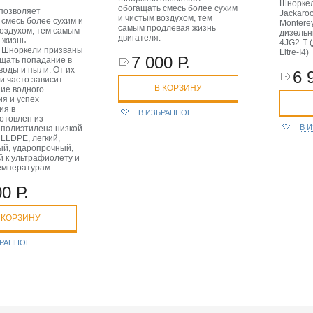
Шноркел
обогащать смесь более сухим
позволяет
Jackaroo
и чистым воздухом, тем
 смесь более сухим и
Monterey
самым продлевая жизнь
воздухом, тем самым
дизельн
двигателя.
 жизнь
4JG2-T (
. Шноркели призваны
Litre-I4)
7 000 Р.
щать попадание в
воды и пыли. От их
6 
и часто зависит
В КОРЗИНУ
ие водного
ия и успех
ия в
В ИЗБРАННОЕ
отовлен из
В 
 полиэтилена низкой
LLDPE, легкий,
ый, ударопрочный,
й к ультрафиолету и
емпературам.
0 Р.
 КОРЗИНУ
БРАННОЕ