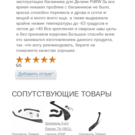
эксплуатации багажника для Делики Pd8W.За все
время никаких проблем с багажником не было,
краска спокойно пережила и дрова и сотни кг
вещей и много всего еще, а также выдержала
крайне низкие температуры до -63 градусов и
летом до +40.Все крепления и сварные швы целы
и без признаков коррозии.Большое спасибо всем
кто занимался изготовлением данного продукта,
так -что могу рекомендовать, берите не
пожалеете качество хорошее.
5
/
5
Добавить отзыв
СОПУТСТВУЮЩИЕ ТОВАРЫ
Шноркель Ford
Ranger T6 (08/11-
Шноркель Telawei
(дизель P5AT
Шноркель Telawei