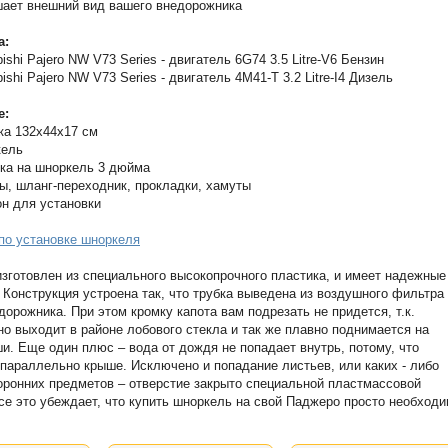
ает внешний вид вашего внедорожника
а:
bishi Pajero NW V73 Series - двигатель 6G74 3.5 Litre-V6 Бензин
bishi Pajero NW V73 Series - двигатель 4M41-T 3.2 Litre-I4 Дизель
е:
ка 132х44x17 см
кель
ка на шноркель 3 дюйма
ы, шланг-переходник, прокладки, хамуты
н для установки
по установке шноркеля
зготовлен из специального высокопрочного пластика, и имеет надежные
 Конструкция устроена так, что трубка выведена из воздушного фильтра
дорожника. При этом кромку капота вам подрезать не придется, т.к.
но выходит в районе лобового стекла и так же плавно поднимается на
и. Еще один плюс – вода от дождя не попадает внутрь, потому, что
 параллельно крыше. Исключено и попадание листьев, или каких - либо
оронних предметов – отверстие закрыто специальной пластмассовой
се это убеждает, что купить шноркель на свой Паджеро просто необходи