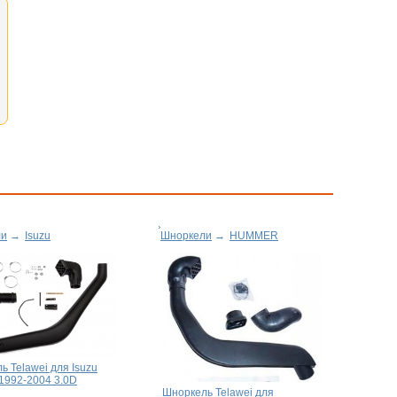
ли
→
Isuzu
Шноркели
→
HUMMER
ь Telawei для Isuzu
 1992-2004 3.0D
Шноркель Telawei для