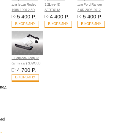
для Isuzu Rodeo
3.2Litre-I5)
для Ford Ranger
1988-1996 2.8D
SFRT611A
3.0D 2006-2012
5 400 Р.
4 400 Р.
5 400 Р.
В КОРЗИНУ
В КОРЗИНУ
В КОРЗИНУ
Шноркель Jeep J8
(army car) SJWJ8B
4 700 Р.
В КОРЗИНУ
 под
мо!