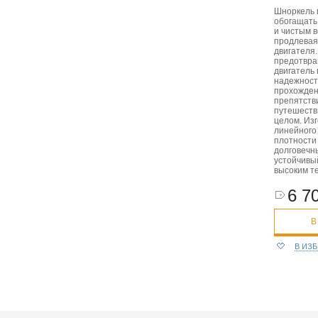
Шноркель 
обогащать
и чистым 
продлевая
двигателя
предотвра
двигатель 
надежност
прохожден
препятств
путешеств
целом. Изг
линейного
плотности 
долговечн
устойчивы
высоким т
6 70
В
В ИЗ