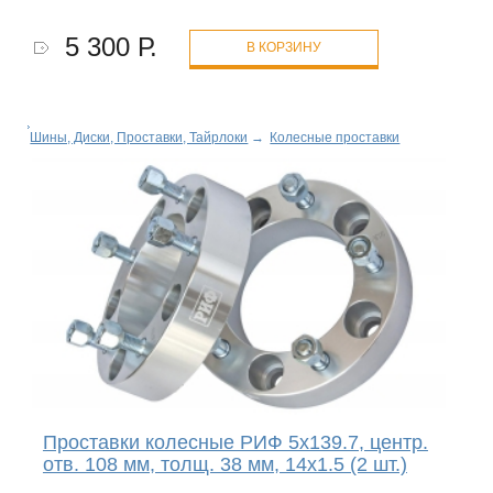
5 300 Р.
В КОРЗИНУ
Шины, Диски, Проставки, Тайрлоки
→
Колесные проставки
Проставки колесные РИФ 5x139.7, центр.
отв. 108 мм, толщ. 38 мм, 14x1.5 (2 шт.)