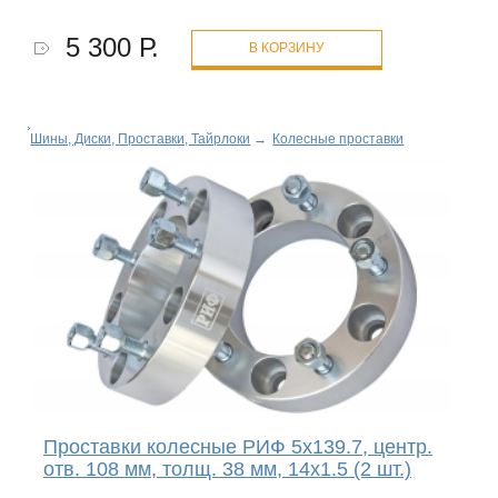
5 300 Р.
В КОРЗИНУ
Шины, Диски, Проставки, Тайрлоки
→
Колесные проставки
Проставки колесные РИФ 5x139.7, центр.
отв. 108 мм, толщ. 38 мм, 14x1.5 (2 шт.)