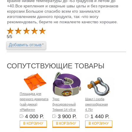
крайне низкие температуры до -63 градусов и летом до
+40.Все крепления и сварные швы целы и без признаков
коррозии.Большое спасибо всем кто занимался
изготовлением данного продукта, так -что могу
рекомендовать, берите не пожалеете качество хорошее.
5
/
5
Добавить отзыв
СОПУТСТВУЮЩИЕ ТОВАРЫ
Площадка для
реечного домкрата
Трос
Шакл \ скоба
(хай-джека)
буксировочный
омегообразная
«Platform»
Telawei 14 т/9 м
4.75т
4 000 Р.
3 900 Р.
1 440 Р.
В КОРЗИНУ
В КОРЗИНУ
В КОРЗИНУ