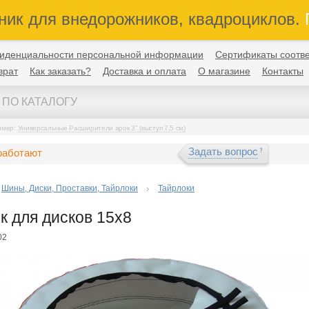
ник для внедорожников, квадроциклов.
П
иденциальности персональной информации
Сертификаты соотве
врат
Как заказать?
Доставка и оплата
О магазине
Контакты
имер:
Универсальные Расширители арок 3" (выступ 7,5 см)
Задать вопрос
работают
Шины, Диски, Проставки, Тайрлоки
Тайрлоки
к для дисков 15х8
02