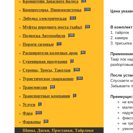
Кронштейн Запасного Колеса
28
Компрессоры, Пневмосистемы
134
Цена указан
Лебедка электрическая
351
В комплект
Муфты переднего моста (хабы)
93
1. тайрлок
Подвеска Автомобиля
508
2. камера
3. присыпка 
Пороги силовые
71
Расширители колесных арок
84
Применени
Таир лок на
Сувенирная продукция
3
разбортовыв
Стропы, Тросы, Такелаж
396
После уста
Туристическое снаряжение
184
Спускаете к
Забываете п
Трансмиссия
89
Транспортные компании
1
Преимущест
не вл
Услуги
1
мален
надув
Фара
631
фикси
Фаркопы
69
не тр
увели
Шины, Диски, Проставки, Тайрлоки