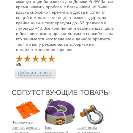
эксплуатации багажника для Делики Pd8W.За все
время никаких проблем с багажником не было,
краска спокойно пережила и дрова и сотни кг
вещей и много всего еще, а также выдержала
крайне низкие температуры до -63 градусов и
летом до +40.Все крепления и сварные швы целы
и без признаков коррозии.Большое спасибо всем
кто занимался изготовлением данного продукта,
так -что могу рекомендовать, берите не
пожалеете качество хорошее.
5
/
5
Добавить отзыв
СОПУТСТВУЮЩИЕ ТОВАРЫ
Площадка для
реечного домкрата
Трос
Шакл \ скоба