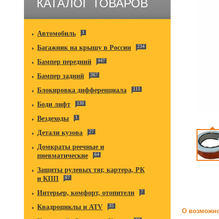
КАТАЛОГ ТОВАРОВ
Автомобиль
1
Багажник на крышу в России
234
Бампер передний
447
Бампер задний
367
Блокировка дифференциала
111
Боди лифт
130
Вездеходы
1
Детали кузова
27
Домкраты реечные и
пневматические
64
Защиты рулевых тяг, картера, РК
и КПП
67
Интерьер, комфорт, отопители
7
Квадроциклы и ATV
35
О возможно