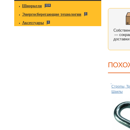
Шноркели
124
Энергосберегающие технологии
1
Аксессуары
1
Собстве
— сокра
доставки
ПОХО
Стропы, Тр
Шаклы