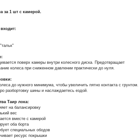
а за 1 шт с камерой.
 входит:
"тальк"
е:
девается поверх камеры внутри колесного диска. Предотвращает
ание колеса при сниженном давлении практически до нуля.
новки:
олеса до нужного минимума, чтобы увеличить пятно контакта с грунтом.
ро разбортовку шины и наслаждаетесь ездой.
ва Таир лока:
ияет на балансировку
ький вес
ается вместе с камерой
рует оба борта
ебует специальных ободов
чивает ресурс покрышки