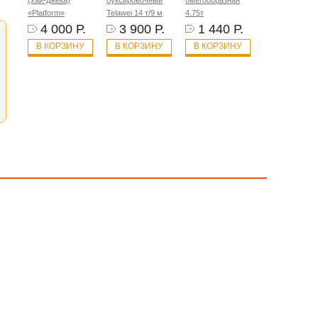
(хай-джека)
буксировочный
омегообразная
«Platform»
Telawei 14 т/9 м
4.75т
4 000 Р.
3 900 Р.
1 440 Р.
В КОРЗИНУ
В КОРЗИНУ
В КОРЗИНУ