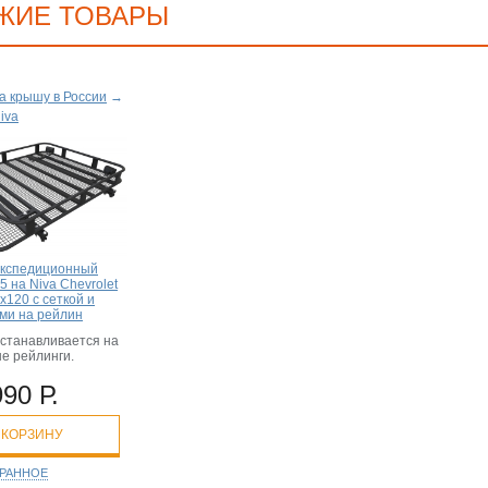
ЖИЕ ТОВАРЫ
а крышу в России
→
iva
экспедиционный
5 на Niva Chevrolet
х120 с сеткой и
ми на рейлин
устанавливается на
е рейлинги.
990 Р.
 КОРЗИНУ
БРАННОЕ