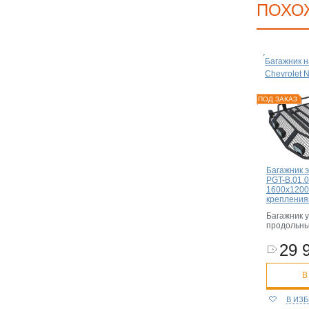
ПОХО
Багажник н
Chevrolet N
ПОД ЗАКАЗ
Багажник 
PGT-B.01.0
1600х1200
крепления
Багажник 
продольны
29 
В
В ИЗ