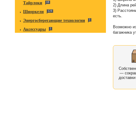
Тайрлоки
18
2) Длина рей
3) Расстоян
Шноркели
124
есть.
Энергосберегающие технологии
1
Возможно из
Аксессуары
1
багажника у
Собстве
— сокра
доставки