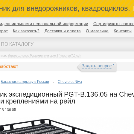
ник для внедорожников, квадроциклов.
П
иденциальности персональной информации
Сертификаты соотве
врат
Как заказать?
Доставка и оплата
О магазине
Контакты
имер:
Универсальные Расширители арок 3" (выступ 7,5 см)
Задать вопрос
работают
Багажник на крышу в России
Chevrolet Niva
ик экспедиционный PGT-B.136.05 на Chev
 и креплениями на рейл
-B.136.05