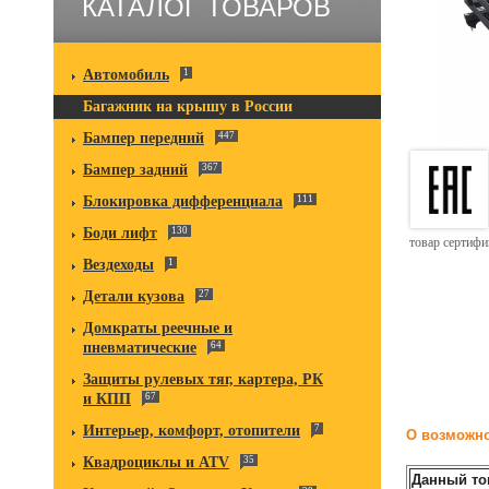
КАТАЛОГ ТОВАРОВ
Автомобиль
1
Багажник на крышу в России
Бампер передний
447
Бампер задний
367
Блокировка дифференциала
111
Боди лифт
130
товар сертиф
Вездеходы
1
Детали кузова
27
Домкраты реечные и
пневматические
64
Защиты рулевых тяг, картера, РК
и КПП
67
Интерьер, комфорт, отопители
7
О возможно
Квадроциклы и ATV
35
Данный то