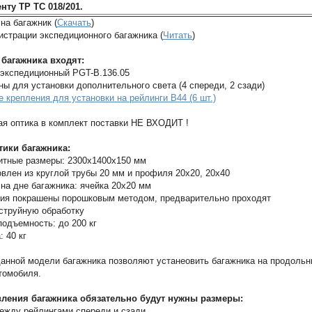
нту ТР ТС 018/201.
на багажник (
Скачать
)
истрации экспедиционного багажника (
Читать
)
 багажника входят:
 экспедиционный PGT-B.136.05
ны для установки дополнительного света (4 спереди, 2 сзади)
 крепления для установки на рейлинги B44 (6 шт.)
я оптика в комплект поставки НЕ ВХОДИТ !
тики багажника:
итные размеры: 2300х1400х150 мм
овлен из круглой трубы 20 мм и профиля 20х20, 20х40
 на дне багажника: ячейка 20х20 мм
ия покрашены порошковым методом, предварительно проходят
струйную обработку
подъемность: до 200 кг
: 40 кг
анной модели багажника позволяют устанеовить багажника на продоль
томобиля.
вления багажника обязательно будут нужны размеры:
ежду рейлингами спереди и сзади