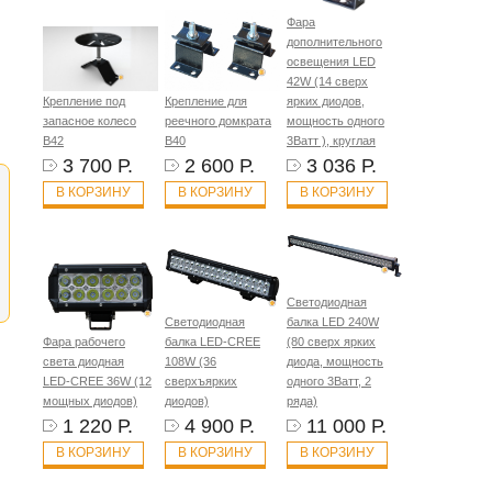
Фара
дополнительного
освещения LED
42W (14 сверх
Крепление под
Крепление для
ярких диодов,
запасное колесо
реечного домкрата
мощность одного
B42
B40
3Ватт ), круглая
3 700 Р.
2 600 Р.
3 036 Р.
В КОРЗИНУ
В КОРЗИНУ
В КОРЗИНУ
Светодиодная
Светодиодная
балка LED 240W
Фара рабочего
балка LED-CREE
(80 сверх ярких
света диодная
108W (36
диода, мощность
LED-CREE 36W (12
сверхъярких
одного 3Ватт, 2
мощных диодов)
диодов)
ряда)
1 220 Р.
4 900 Р.
11 000 Р.
В КОРЗИНУ
В КОРЗИНУ
В КОРЗИНУ