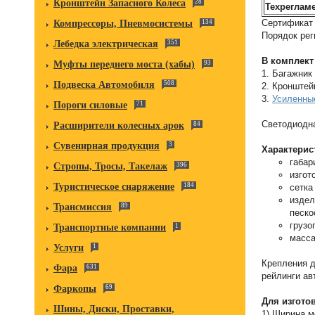
Кронштейн Запасного Колеса
28
Техрегламе
Сертификат 
Компрессоры, Пневмосистемы
134
Порядок рег
Лебедка электрическая
351
В комплект
Муфты переднего моста (хабы)
93
1. Багажник
Подвеска Автомобиля
508
2. Кронштей
3.
Усиленные
Пороги силовые
71
Светодиодна
Расширители колесных арок
84
Сувенирная продукция
3
Характерис
габар
Стропы, Тросы, Такелаж
396
изгот
Туристическое снаряжение
184
сетка
издел
Трансмиссия
89
песко
грузо
Транспортные компании
1
масса
Услуги
1
Крепления д
Фара
631
рейлинги ав
Фаркопы
69
Для изгото
Шины, Диски, Проставки,
1) Ширина м