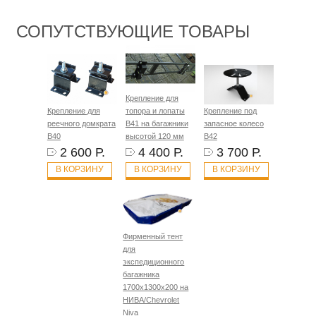
СОПУТСТВУЮЩИЕ ТОВАРЫ
Крепление для
Крепление для
топора и лопаты
Крепление под
реечного домкрата
B41 на багажники
запасное колесо
B40
высотой 120 мм
B42
2 600 Р.
4 400 Р.
3 700 Р.
В КОРЗИНУ
В КОРЗИНУ
В КОРЗИНУ
Фирменный тент
для
экспедиционного
багажника
1700х1300х200 на
НИВА/Chevrolet
Niva