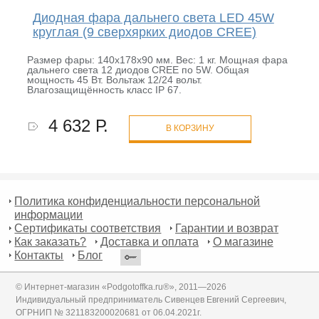
Диодная фара дальнего света LED 45W
круглая (9 сверхярких диодов CREE)
Размер фары: 140х178х90 мм. Вес: 1 кг. Мощная фара
дальнего света 12 диодов CREE по 5W. Общая
мощность 45 Вт. Вольтаж 12/24 вольт.
Влагозащищённость класс IP 67.
4 632 Р.
В КОРЗИНУ
Политика конфиденциальности персональной
информации
Сертификаты соответствия
Гарантии и возврат
Как заказать?
Доставка и оплата
О магазине
Контакты
Блог
© Интернет-магазин «Podgotoffka.ru®», 2011—2026
Индивидуальный предприниматель Сивенцев Евгений Сергеевич,
ОГРНИП № 321183200020681 от 06.04.2021г.