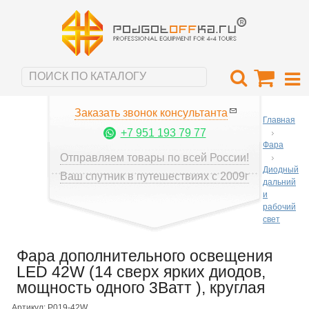
Заказать звонок консультанта
Главная
+7 951 193 79 77
Фара
Отправляем товары по всей России!
Диодный
Ваш спутник в путешествиях с 2009г
дальний
и
рабочий
свет
Фара дополнительного освещения
LED 42W (14 сверх ярких диодов,
мощность одного 3Ватт ), круглая
Артикул: P019-42W