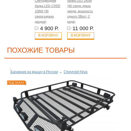
Светодиодная
балка LED 240W
балка LED-CREE
(80 сверх ярких
108W (36
диода, мощность
сверхъярких
одного 3Ватт, 2
диодов)
ряда)
4 900 Р.
11 000 Р.
В КОРЗИНУ
В КОРЗИНУ
ПОХОЖИЕ ТОВАРЫ
Багажник на крышу в России
→
Chevrolet Niva
ПОД ЗАКАЗ