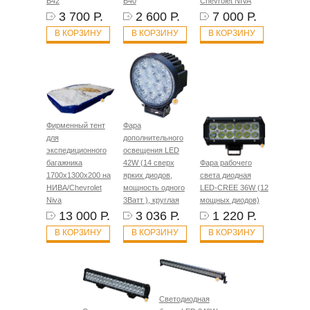
B42
B40
Chevrolet NIVA
3 700 Р.
2 600 Р.
7 000 Р.
В КОРЗИНУ
В КОРЗИНУ
В КОРЗИНУ
Фирменный тент
Фара
для
дополнительного
экспедиционного
освещения LED
багажника
42W (14 сверх
Фара рабочего
1700х1300х200 на
ярких диодов,
света диодная
НИВА/Chevrolet
мощность одного
LED-CREE 36W (12
Niva
3Ватт ), круглая
мощных диодов)
13 000 Р.
3 036 Р.
1 220 Р.
В КОРЗИНУ
В КОРЗИНУ
В КОРЗИНУ
Светодиодная