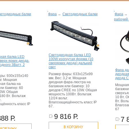
етодиодные балки
Фара
→
Светодиодные балки
Фара
→
рабочий 
Светодиодная балка LED
ная балка LED
100W изогнутая форма (10
верх ярких диода,
сверярких диода) дальний
дного 3Ватт, 2
свет
Фара да
диодная
Размер фары: 633х125х99
ры: 930х155х140
диода 
мм. Вес: 3,2 кг. Мощная
 кг. Мощная
диодная фара-люстра на
ная балка на
Мощная
багажник или бампер: 10
ли бампер: 60
багажни
диодов CREE по 10W. Общая
 3W. Общая
сверхъя
мощность 100Вт. Вольтаж
180 Вт. Вольтаж
10 Вт. 
12/24 вольт.
.
Вт. Воль
Влагозащищённость класс IP
щённость класс IP
Влагоза
67.
67
9 816 Р.
388 Р.
7 
В КОРЗИНУ
 КОРЗИНУ