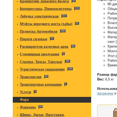
Кронштейн Запасного Колеса
28
80 ди
Общая
Компрессоры, Пневмосистемы
134
Рабоч
Лебедка электрическая
351
Потре
Влаго
Муфты переднего моста (хабы)
93
Высок
Подвеска Автомобиля
508
Матер
Матер
Пороги силовые
71
свет (
Крепе
Расширители колесных арок
84
Монта
Сувенирная продукция
3
Угол 
Рабоч
Стропы, Тросы, Такелаж
396
Время
Туристическое снаряжение
184
Размер фа
Трансмиссия
89
Вес:
6,5 кг
Транспортные компании
1
Использова
Услуги
1
багажнике
и
Фара
Фаркопы
69
Шины, Диски, Проставки,