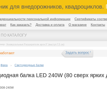
ник для внедорожников, квадроциклов.
П
иденциальности персональной информации
Сертификаты соотве
врат
Как заказать?
Доставка и оплата
О магазине
Контакты
имер:
Универсальные Расширители арок 3" (выступ 7,5 см)
Задать вопрос
работают
Фара
Светодиодные балки
иодная балка LED 240W (80 сверх ярких д
-008-240W