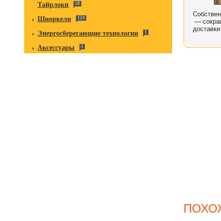
Тайрлоки
18
Собстве
Шноркели
124
— сокра
доставки
Энергосберегающие технологии
1
Аксессуары
1
ПОХО