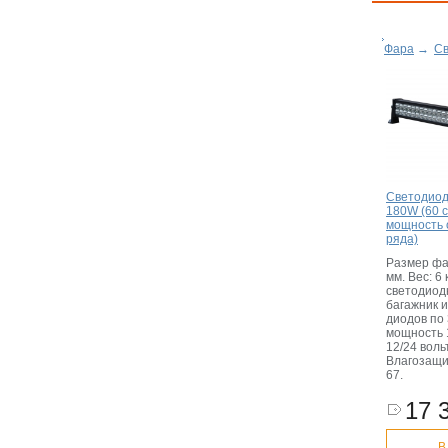
Фара
→
Св
Светодиод
180W (60 с
мощность о
ряда)
Размер фа
мм. Вес: 6
светодиод
багажник и
диодов по
мощность 
12/24 вольт
Влагозащи
67.
17 
В