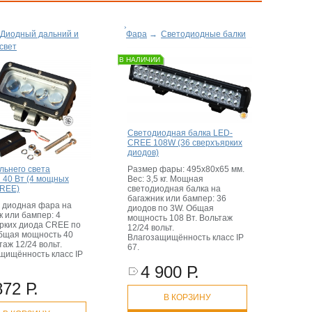
Диодный дальний и
Фара
→
Светодиодные балки
свет
В НАЛИЧИИ
Светодиодная балка LED-
CREE 108W (36 сверхъярких
диодов)
льнего света
Размер фары: 495х80х65 мм.
 40 Вт (4 мощных
Вес: 3,5 кг. Мощная
CREE)
светодиодная балка на
багажник или бампер: 36
 диодная фара на
диодов по 3W. Общая
к или бампер: 4
мощность 108 Вт. Вольтаж
рких диода CREE по
12/24 вольт.
Общая мощность 40
Влагозащищённость класс IP
таж 12/24 вольт.
67.
щищённость класс IP
4 900 Р.
872 Р.
В КОРЗИНУ