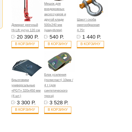
Мешок для
внедорожных
аксессуаров и
другой клади
Шакл \ скоба
Домкрат реечный
500х240 мм
омегообразная
Hi-Lift чугун 120 см
(камуфляж)
4.75т
20 390 Р.
540 Р.
1 440 Р.
В КОРЗИНУ
В КОРЗИНУ
В КОРЗИНУ
Блок усиления
Брызговики
(полиспаст) 10мм /
универсальные
4 т (для
«PGT» 320х450 мм
синтетического
(4 шт.)
троса)
3 300 Р.
3 528 Р.
В КОРЗИНУ
В КОРЗИНУ