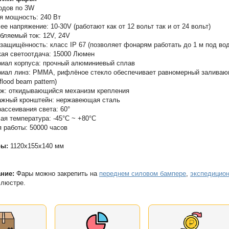
одов по 3W
 мощность: 240 Вт
ее напряжение: 10-30V (работают как от 12 вольт так и от 24 вольт)
бляемый ток: 12V, 24V
защищённость: класс IP 67 (позволяет фонарям работать до 1 м под во
ая светоотдача: 15000 Люмен
иал корпуса: прочный алюминиевый сплав
иал линз: PMMA, рифлёное стекло обеспечивает равномерный залива
flood beam pattern)
ж: откидывающийся механизм крепления
жный кронштейн: нержавеющая сталь
рассеивания света: 60°
ая температура: -45°С ~ +80°С
 работы: 50000 часов
ры:
1120х155х140 мм
ние:
Фары можно закрепить на
переднем силовом бампере
,
экспедицио
 люстре.