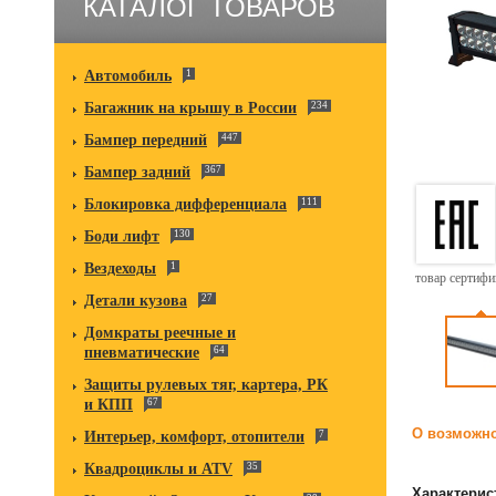
КАТАЛОГ ТОВАРОВ
Автомобиль
1
Багажник на крышу в России
234
Бампер передний
447
Бампер задний
367
Блокировка дифференциала
111
Боди лифт
130
Вездеходы
1
товар сертиф
Детали кузова
27
Домкраты реечные и
пневматические
64
Защиты рулевых тяг, картера, РК
и КПП
67
О возможно
Интерьер, комфорт, отопители
7
Квадроциклы и ATV
35
Характерис